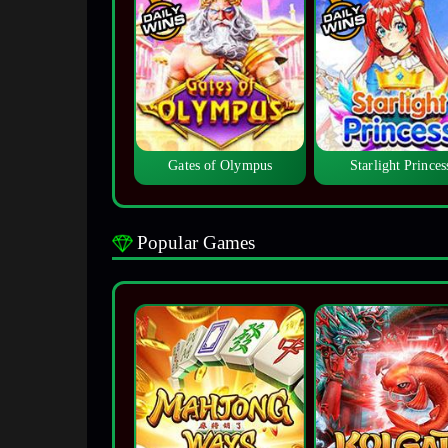
Gates of Olympus
Starlight Princes
Popular Games