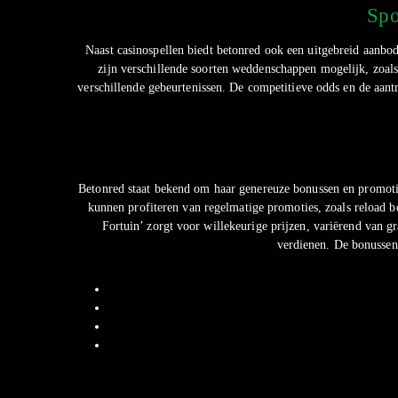
Spo
Naast casinospellen biedt betonred ook een uitgebreid aanbod
zijn verschillende soorten weddenschappen mogelijk, zoals
verschillende gebeurtenissen. De competitieve odds en de aantr
Betonred staat bekend om haar genereuze bonussen en promotie
kunnen profiteren van regelmatige promoties, zoals reload bo
Fortuin’ zorgt voor willekeurige prijzen, variërend van 
verdienen. De bonussen