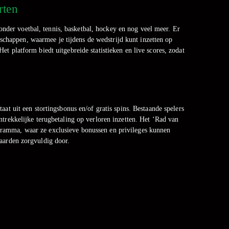
rten
onder voetbal, tennis, basketbal, hockey en nog veel meer. Er
schappen, waarmee je tijdens de wedstrijd kunt inzetten op
t platform biedt uitgebreide statistieken en live scores, zodat
 uit een stortingsbonus en/of gratis spins. Bestaande spelers
ntrekkelijke terugbetaling op verloren inzetten. Het ‘Rad van
ogramma, waar ze exclusieve bonussen en privileges kunnen
aarden zorgvuldig door.