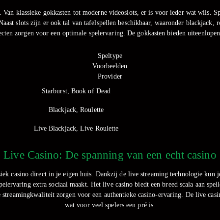
. Van klassieke gokkasten tot moderne videoslots, er is voor ieder wat wils. 
ast slots zijn er ook tal van tafelspellen beschikbaar, waaronder blackjack, r
ecten zorgen voor een optimale spelervaring. De gokkasten bieden uiteenlopend
Speltype
Voorbeelden
Provider
Starburst, Book of Dead
Blackjack, Roulette
Live Blackjack, Live Roulette
Live Casino: De spanning van een echt casino
ek casino direct in je eigen huis. Dankzij de live streaming technologie kun 
pelervaring extra sociaal maakt. Het live casino biedt een breed scala aan spel
 streamingkwaliteit zorgen voor een authentieke casino-ervaring. De live casi
wat voor veel spelers een pré is.