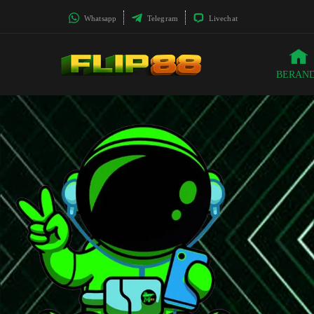
Whatsapp
Telegram
Livechat
BERAN