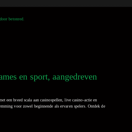
 door betonred.
games en sport, aangedreven
et een breed scala aan casinospellen, live casino-actie en
temming voor zowel beginnende als ervaren spelers. Ontdek de