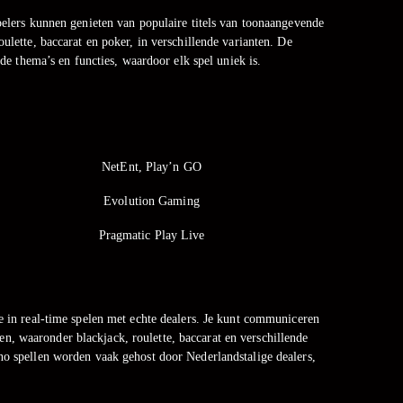
Spelers kunnen genieten van populaire titels van toonaangevende
oulette, baccarat en poker, in verschillende varianten. De
e thema’s en functies, waardoor elk spel uniek is.
NetEnt, Play’n GO
Evolution Gaming
Pragmatic Play Live
je in real-time spelen met echte dealers. Je kunt communiceren
len, waaronder blackjack, roulette, baccarat en verschillende
no spellen worden vaak gehost door Nederlandstalige dealers,