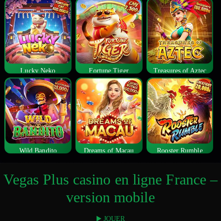
Lucky Neko
Fortune Tiger
Treasures of Aztec
Wild Bandito
Dreams of Macau
Rooster Rumble
Vegas Plus casino en ligne France –
version mobile
▶️ JOUER