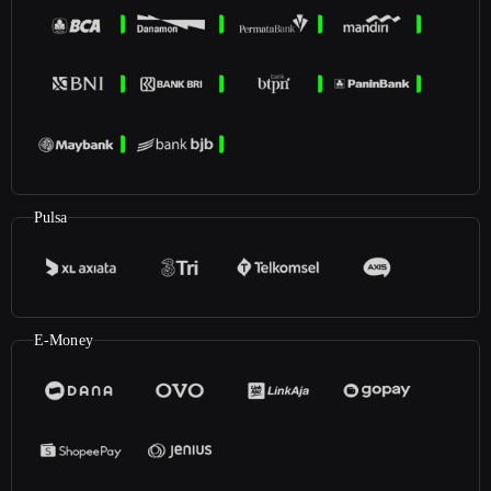
Pulsa
E-Money