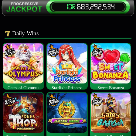
Daily Wins
Gates of Olympus
Starlight Princess
Sweet Bonanza