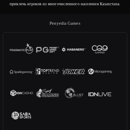
привлечь игроков из многочисленного населения Казахстана.
Penyedia Games