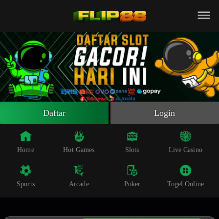
Beranda
Slot Online
Live Casino
Sportsbook
Arcade
Togel Online
Daftar
Login
Poker
Whatsapp
Home
Hot Games
Slots
Live Casino
Telegram
Sports
Arcade
Poker
Togel Online
Livechat