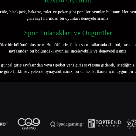
Kasino Oyunları
ide, blackjack, bakarat, rolet ve poker gibi popüler oyunlar bulunur. Her oyun
giris sayfalarından bu oyunları deneyebilirsiniz.
Spor Tutanakları ve Öngörüler
er bir bölümü oluşturur. Bu bölümde, farklı spor dallarında (futbol, basketbo
sayfasından bu bölümdeki oyunları inceleyebilir ve deneyebilirsiniz.
üncel giriş sayfasından veya tipobet yeni giriş sayfasına giderek, istediğiniz
e göre farklı seviyelerde oynayabilirsiniz, bu da her kullanıcı için uygun bir 