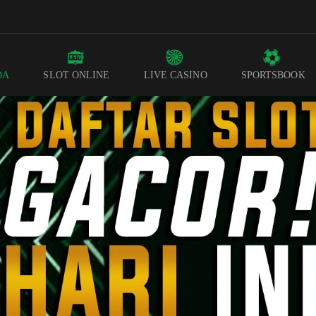
DA
SLOT ONLINE
LIVE CASINO
SPORTSBOOK