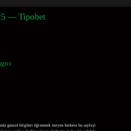
25 — Tipobet
gıcı
usunda güncel bilgileri öğrenmek isteyen herkese bu sayfayı