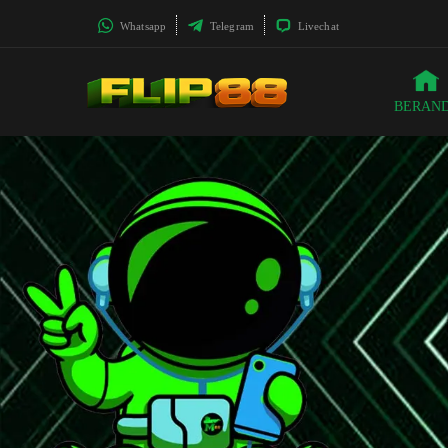
Whatsapp
Telegram
Livechat
BERAN