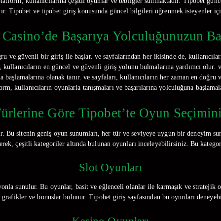
atform, kullanıcılarına çeşitli oyunlar ve tebliğler sunmaktadır. Tipobet günce
tır. Tipobet ve tipobet giriş konusunda güncel bilgileri öğrenmek isteyenler içi
 Casino’de Başarıya Yolculuğunuzun Ba
ve güvenli bir giriş ile başlar. ve sayfalarından her ikisinde de, kullanıcılar
 kullanıcıların en güncel ve güvenli giriş yolunu bulmalarına yardımcı olur. ve
a başlamalarına olanak tanır. ve sayfaları, kullanıcıların her zaman en doğru
form, kullanıcıların oyunlarla tanışmaları ve başarılarına yolculuğuna başlamal
ürlerine Göre Tipobet’te Oyun Seçimin
ir. Bu sitenin geniş oyun sunumları, her tür ve seviyeye uygun bir deneyim sun
erek, çeşitli kategoriler altında bulunan oyunları inceleyebilirsiniz. Bu kategor
Slot Oyunları
nla sunulur. Bu oyunlar, basit ve eğlenceli olanlar ile karmaşık ve stratejik ol
 grafikler ve bonuslar bulunur. Tipobet giriş sayfasından bu oyunları deneyebi