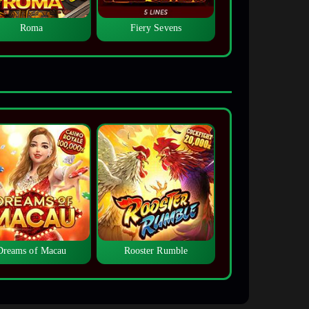
Roma
Fiery Sevens
Dreams of Macau
Rooster Rumble