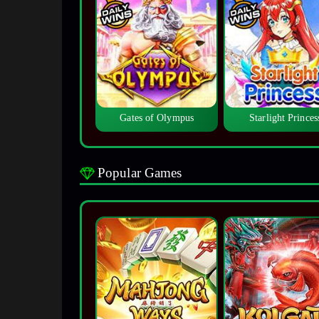
Gates of Olympus
Starlight Princes
Popular Games