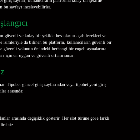
l giriş sayfası, kullanıcıların platforma kolay bir şekilde
n bu sayfayı inceleyebilirler.
şlangıcı
ın güvenli ve kolay bir şekilde hesaplarını açabilecekleri ve
 isimleriyle da bilinen bu platform, kullanıcıların güvenli bir
 ve güvenli yolunun önündeki herhangi bir engeli aşmalarına
arı için en uygun ve güvenli ortamı sunar.
iz
ar. Tipobet güncel giriş sayfasından veya tipobet yeni giriş
iler arasında:
anlar arasında değişiklik gösterir. Her slot türüne göre farklı
lirsiniz.