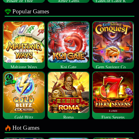
Power of Thor Megaways
Aztec Gems
Gates of Gatot Kaca
Popular Games
Mahjong Ways
Koi Gate
Gem Saviour Conquest
Gold Blitz
Roma
Fiery Sevens
Hot Games