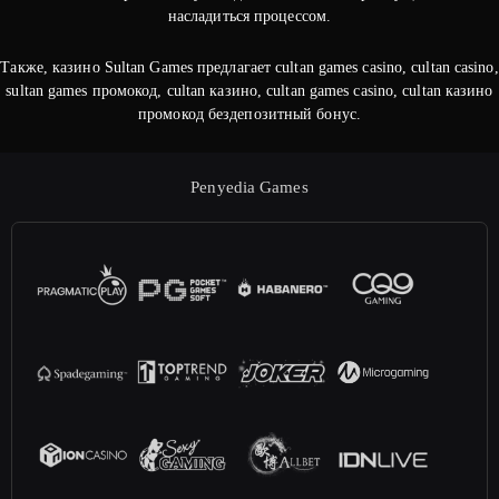
насладиться процессом.
Также, казино Sultan Games предлагает сultan games casino, сultan casino,
sultan games промокод, сultan казино, сultan games casino, сultan казино
промокод бездепозитный бонус.
Penyedia Games