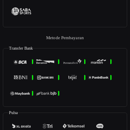
Metode Pembayaran
Transfer Bank
Pulsa