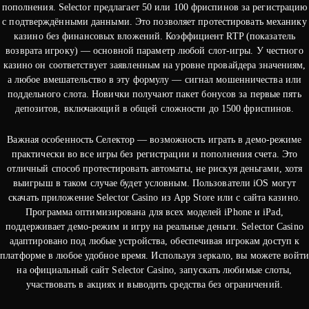
пополнения. Selector предлагает 50 или 100 фриспинов за регистрацию
с подтверждёнными данными. Это позволяет протестировать механику
казино без финансовых вложений. Коэффициент RTP (показатель
возврата игроку) — основной параметр любой слот-игры. У честного
казино он соответствует заявленным на уровне провайдера значениям,
а любое вмешательство в эту формулу — сигнал мошенничества или
поддельного слота. Новички получают пакет бонусов за первые пять
депозитов, включающий в общей сложности до 1500 фриспинов.
Важная особенность Селектор — возможность играть в демо-режиме
практически во все игры без регистрации и пополнения счета. Это
отличный способ протестировать автоматы, не рискуя деньгами, хотя
выигрыш в таком случае будет условным. Пользователи iOS могут
скачать приложение Selector Casino из App Store или с сайта казино.
Программа оптимизирована для всех моделей iPhone и iPad,
поддерживает демо-режим и игру на реальные деньги. Selector Casino
адаптировано под любые устройства, обеспечивая игрокам доступ к
платформе в любое удобное время. Используя зеркало, вы можете войти
на официальный сайт Selector Casino, запускать любимые слоты,
участвовать в акциях и выводить средства без ограничений.