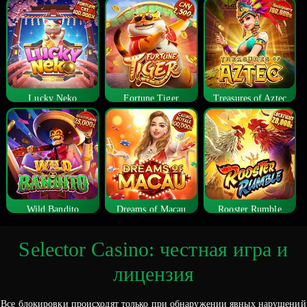
Lucky Neko
Fortune Tiger
Treasures of Aztec
Wild Bandito
Dreams of Macau
Rooster Rumble
Selector Casino: честная игра и
лицензия
Все блокировки происходят только при обнаружении явных нарушений