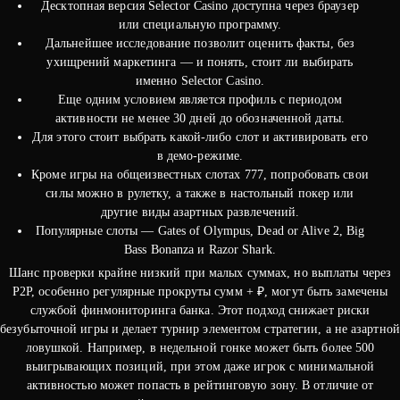
Десктопная версия Selector Casino доступна через браузер
или специальную программу.
Дальнейшее исследование позволит оценить факты, без
ухищрений маркетинга — и понять, стоит ли выбирать
именно Selector Casino.
Еще одним условием является профиль с периодом
активности не менее 30 дней до обозначенной даты.
Для этого стоит выбрать какой-либо слот и активировать его
в демо-режиме.
Кроме игры на общеизвестных слотах 777, попробовать свои
силы можно в рулетку, а также в настольный покер или
другие виды азартных развлечений.
Популярные слоты — Gates of Olympus, Dead or Alive 2, Big
Bass Bonanza и Razor Shark.
Шанс проверки крайне низкий при малых суммах, но выплаты через
P2P, особенно регулярные прокруты сумм + ₽, могут быть замечены
службой финмониторинга банка. Этот подход снижает риски
безубыточной игры и делает турнир элементом стратегии, а не азартной
ловушкой. Например, в недельной гонке может быть более 500
выигрывающих позиций, при этом даже игрок с минимальной
активностью может попасть в рейтинговую зону. В отличие от