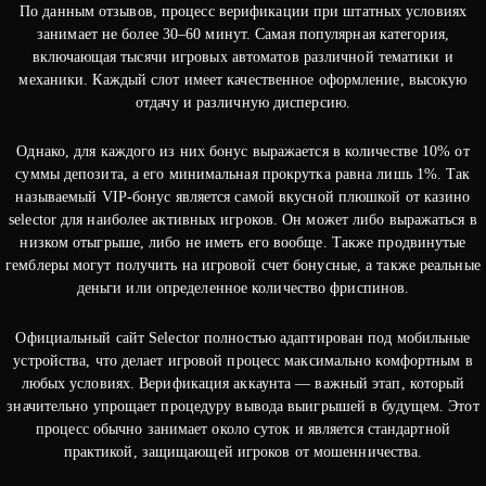
По данным отзывов, процесс верификации при штатных условиях
занимает не более 30–60 минут. Самая популярная категория,
включающая тысячи игровых автоматов различной тематики и
механики. Каждый слот имеет качественное оформление, высокую
отдачу и различную дисперсию.
Однако, для каждого из них бонус выражается в количестве 10% от
суммы депозита, а его минимальная прокрутка равна лишь 1%. Так
называемый VIP-бонус является самой вкусной плюшкой от казино
selector для наиболее активных игроков. Он может либо выражаться в
низком отыгрыше, либо не иметь его вообще. Также продвинутые
гемблеры могут получить на игровой счет бонусные, а также реальные
деньги или определенное количество фриспинов.
Официальный сайт Selector полностью адаптирован под мобильные
устройства, что делает игровой процесс максимально комфортным в
любых условиях. Верификация аккаунта — важный этап, который
значительно упрощает процедуру вывода выигрышей в будущем. Этот
процесс обычно занимает около суток и является стандартной
практикой, защищающей игроков от мошенничества.