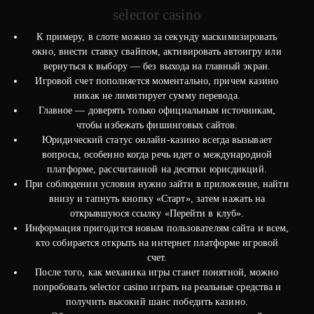
selector casino
К примеру, в слоте можно за секунду маскимизировать
окно, внести ставку свайпом, активировать автоигру или
вернуться к выбору — без выхода на главный экран.
Игровой счет пополняется моментально, причем казино
никак не лимитирует сумму перевода.
Главное — доверять только официальным источникам,
чтобы избежать фишинговых сайтов.
Юридический статус онлайн-казино всегда вызывает
вопросы, особенно когда речь идет о международной
платформе, рассчитанной на десятки юрисдикций.
При соблюдении условия нужно зайти в приложение, найти
внизу и тапнуть кнопку «Старт», затем нажать на
открывшуюся ссылку «Перейти в клуб».
Информация пригодится новым пользователям сайта и всем,
кто собирается открыть на интернет платформе игровой
счет.
После того, как механика игры станет понятной, можно
попробовать selector casino играть на реальные средства и
получить высокий шанс победить казино.