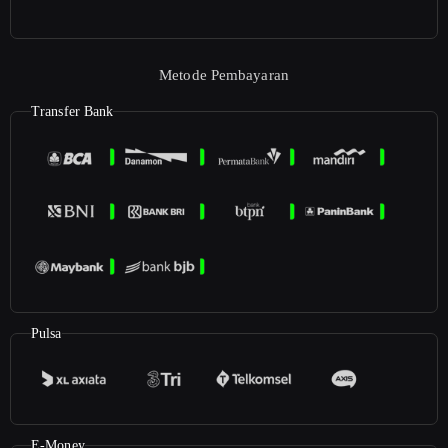
Metode Pembayaran
Transfer Bank
Pulsa
E-Money