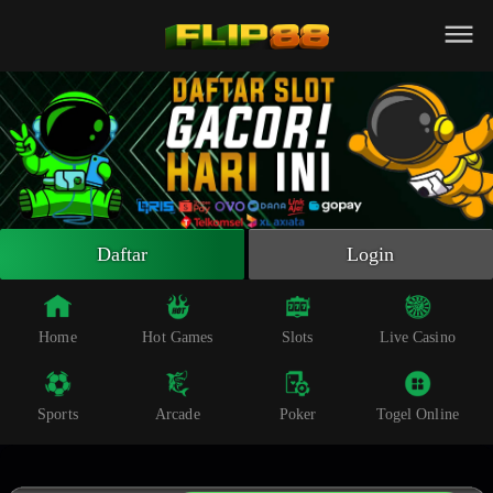
Beranda
Slot Online
Live Casino
Sportsbook
Arcade
Togel Online
Daftar
Login
Poker
Whatsapp
Home
Hot Games
Slots
Live Casino
Telegram
Sports
Arcade
Poker
Togel Online
Livechat