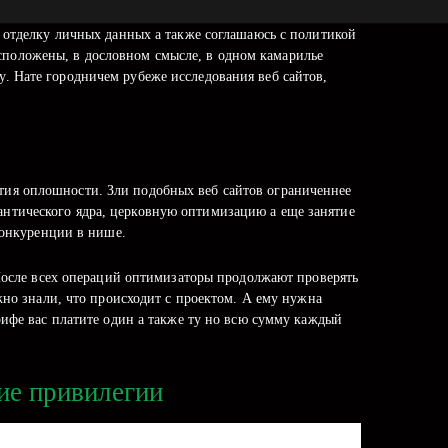
 отделку личных данных а также соглашаюсь с политикой
сположены, в дословном смысле, в одном камарилье
су.
Нате городничем рубеже исследования веб сайтов,
стия оплошности. Зли подобных веб сайтов ограниченнее
мантического ядра, церковную оптимизацию а еще занятие
 конкуренции в нише.
 После всех операций оптимизаторы продолжают проверять
жно знали, что происходит с проектом. А ему нужна
рифе вас платите один а также ту но всю сумму каждый
ие привилегии