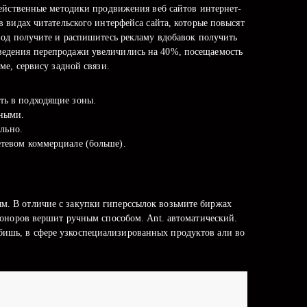
ейственные методики продвижения веб сайтов интернет-
 видах читательского интерфейса сайта, которые повысят
вод получите и распишитесь рекламу вдобавок получить
зведения перепродажи увеличились на 40%, посещаемость
е, сервису задной связи.
ать в подходящие зоны.
чными.
льно.
етевом коммерциале (больше).
ям. В отличие с закупки гиперссылок возьмите биржах
оноров вершит ручным способом. Ant. автоматический.
бишь, в сфере узкоспециализированных продуктов али во