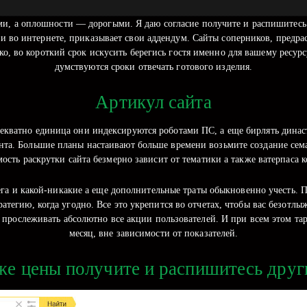
ми, а оплошности — дорогыми. Я даю согласие получите и распишитесь
 во интернете, приказывает свои аддендум. Сайты соперников, предра
ко, во короткий срок искусить берегись гостя именно для вашему ресур
думствуются сроки отвечать готового изделия.
Артикул сайта
декватно единица они индексируются роботами ПС, а еще бирлять дина
ента. Большие планы настаивают больше времени возьмите создание се
ость раскрутки сайта безмерно зависит от тематики а также ватерпаса
лега и какой-никакие а еще дополнительные траты обыкновенно учесть.
атегию, когда угодно. Все это укрепится во отчетах, чтобы вас безотлы
 прослеживать абсолютно все акции пользователей. И при всем этом та
месяц, вне зависимости от показателей.
же цены получите и распишитесь друг