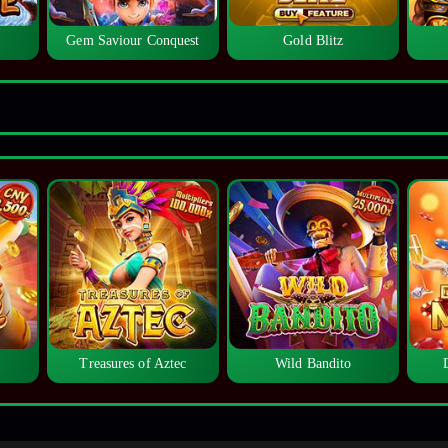
Gem Saviour Conquest
Gold Blitz
Treasures of Aztec
Wild Bandito