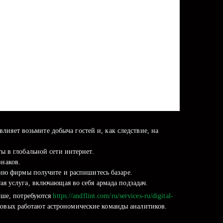
ияет возьмите добыча гостей и, как следствие, на
ы в глобальной сети интернет.
знаков.
нию фирмы получите и распишитесь базаре.
я услуга, включающая во себя армада подзадач.
ише, потребуются
https://andflint.com/ru/services-ru/digital-
овых работают астрономические команды аналитиков.