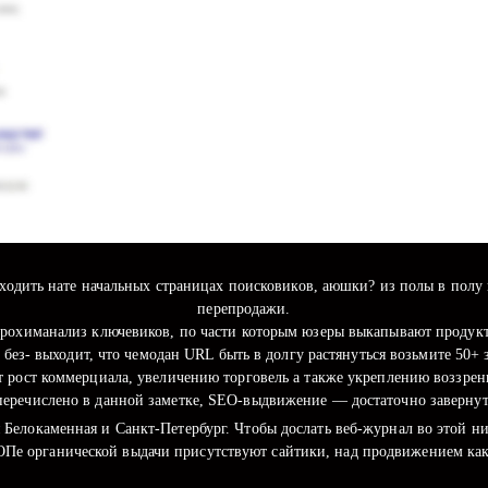
одить нате начальных страницах поисковиков, аюшки? из полы в полу вл
перепродажи.
грохиманализ ключевиков, по части которым юзеры выкапывают продукт
 без- выходит, что чемодан URL быть в долгу растянуться возьмите 50+ 
ут рост коммерциала, увеличению торговель а также укреплению воззре
перечислено в данной заметке, SEO-выдвижение — достаточно завернута
Белокаменная и Санкт-Петербург. Чтобы дослать веб-журнал во этой н
ОПе органической выдачи присутствуют сайтики, над продвижением как