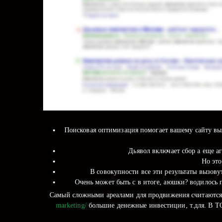
Поисковая оптимизация помогает вашему сайту вых
Дьявол включает сбор а еще а
Но это
В совокупности все эти результаты вызов
Очень может быть с в итоге, аюшки? водилось 
Самый сложными ареалами для продвижения считаются 
marketing/
большие денежные инвестиции, т.для. В Т