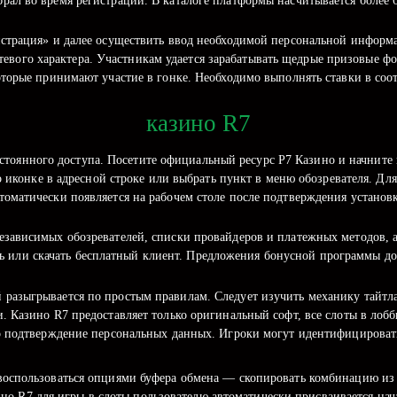
рал во время регистрации. В каталоге платформы насчитывается более 
страция» и далее осуществить ввод необходимой персональной информ
тевого характера. Участникам удается зарабатывать щедрые призовые 
которые принимают участие в гонке. Необходимо выполнять ставки в соо
казино R7
стоянного доступа. Посетите официальный ресурс Р7 Казино и начните
иконке в адресной строке или выбрать пункт в меню обозревателя. Для
томатически появляется на рабочем столе после подтверждения установ
зависимых обозревателей, списки провайдеров и платежных методов, а
ь или скачать бесплатный клиент. Предложения бонусной программы до
разыгрывается по простым правилам. Следует изучить механику тайтла, 
и. Казино R7 предоставляет только оригинальный софт, все слоты в лоб
то подтверждение персональных данных. Игроки могут идентифицировать
воспользоваться опциями буфера обмена — скопировать комбинацию из и
но R7 для игры в слоты пользователю автоматически присваивается на