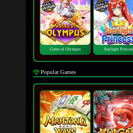
Gates of Olympus
Starlight Princes
Popular Games