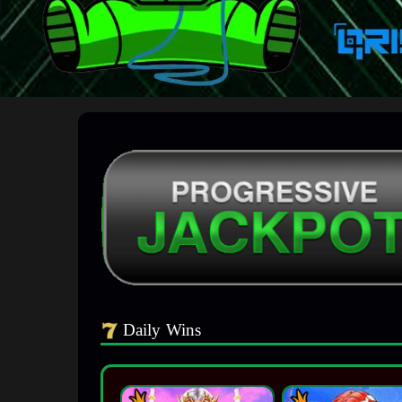
Daily Wins