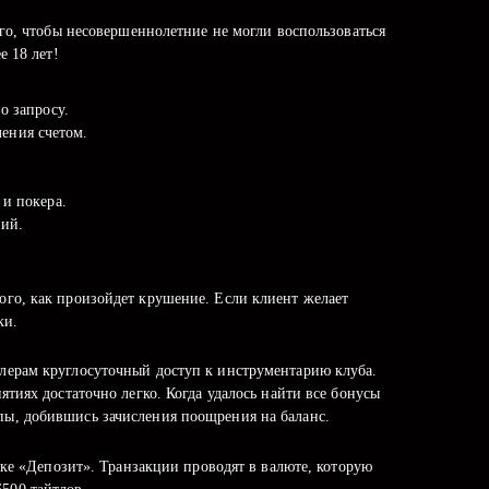
го, чтобы несовершеннолетние не могли воспользоваться
е 18 лет!
о запросу.
ения счетом.
 и покера.
ний.
того, как произойдет крушение. Если клиент желает
ки.
блерам круглосуточный доступ к инструментарию клуба.
тиях достаточно легко. Когда удалось найти все бонусы
апы, добившись зачисления поощрения на баланс.
пке «Депозит». Транзакции проводят в валюте, которую