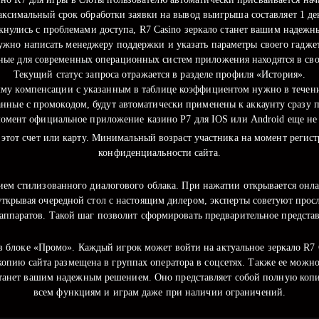
ксимальный срок обработки заявки на вывод выигрыша составляет 1 де
кнулись с проблемами доступа, R7 Casino зеркало станет вашим надеж
ужно написать менеджеру поддержки и указать параметры своего гаджет
ые для современных операционных систем приложения находятся в сво
Текущий статус запроса отражается в разделе профиля «История».
му компенсации с указанным в таблице коэффициентом нужно в течени
анные с промокодом, будут автоматически применены к аккаунту сразу 
омент официальное приложение казино Р7 для IOS или Android еще не 
 этот счет или карту. Минимальный возраст участника на момент регис
конфиденциальности сайта.
ием стилизованного диалогового облака. При нажатии открывается онла
крывая очередной стол с настоящим дилером, эксперты советуют просл
ппаратов. Такой шаг позволит сформировать предварительное представ
 блоке «Промо». Каждый игрок может войти на актуальное зеркало R7 C
копию сайта размещена в группах оператора в соцсетях. Также ее можн
 станет вашим надежным решением. Оно представляет собой полную копи
всем функциям и играм даже при наличии ограничений.