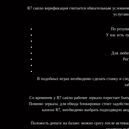
R7 casino верификация считается обязательным условие
услугами
По резуль
У нас есть 
Для любит
Рег
В подобных играх необходимо сделать ставку и сле
за
Со временем у R7 casino рабочее зеркало перестает б
Помимо зеркала, для обхода блокировки стоит задейств
казино R7, необходимо выбрать подходящую акци
Положить деньги на баланс можно сразу после активац