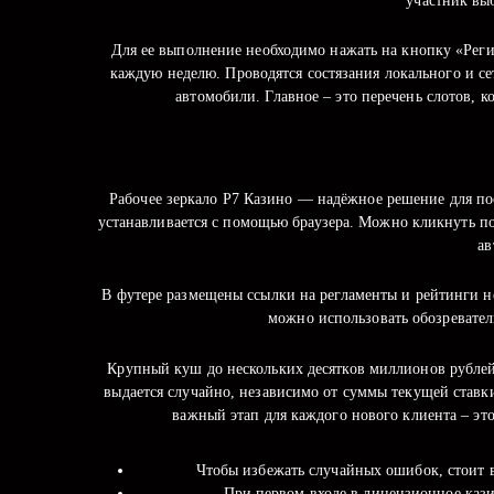
участник выб
Для ее выполнение необходимо нажать на кнопку «Реги
каждую неделю. Проводятся состязания локального и се
автомобили. Главное – это перечень слотов, 
Рабочее зеркало Р7 Казино — надёжное решение для по
устанавливается с помощью браузера. Можно кликнуть по 
ав
В футере размещены ссылки на регламенты и рейтинги не
можно использовать обозревател
Крупный куш до нескольких десятков миллионов рублей 
выдается случайно, независимо от суммы текущей ставк
важный этап для каждого нового клиента – э
Чтобы избежать случайных ошибок, стоит 
При первом входе в лицензионное кази