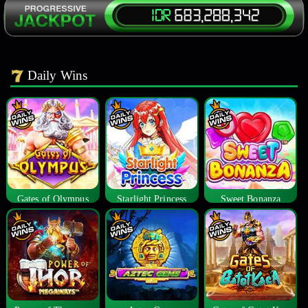
Daily Wins
Gates of Olympus
Starlight Princess
Sweet Bonanza