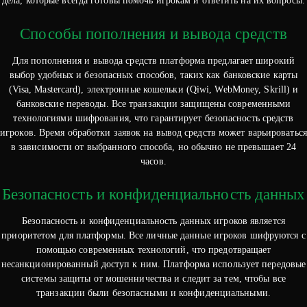
дела, которые всегда готовы помочь игрокам и ответить на их вопросы.
Способы пополнения и вывода средств
Для пополнения и вывода средств платформа предлагает широкий
выбор удобных и безопасных способов, таких как банковские карты
(Visa, Mastercard), электронные кошельки (Qiwi, WebMoney, Skrill) и
банковские переводы. Все транзакции защищены современными
технологиями шифрования, что гарантирует безопасность средств
игроков. Время обработки заявок на вывод средств может варьироваться
в зависимости от выбранного способа, но обычно не превышает 24
часов.
Безопасность и конфиденциальность данных
Безопасность и конфиденциальность данных игроков является
приоритетом для платформы. Все личные данные игроков шифруются с
помощью современных технологий, что предотвращает
несанкционированный доступ к ним. Платформа использует передовые
системы защиты от мошенничества и следит за тем, чтобы все
транзакции были безопасными и конфиденциальными.