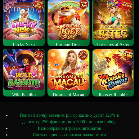
Lucky Neko
Fortune Tiger
Treasures of Aztec
Wild Bandito
Dreams of Macau
Rooster Rumble
Поймай волну везения: pin up казино дарит 120% к
депозиту, 250 фриспинов и 3000+ игр для побед.
Разнообразие игровых автоматов
Слоты с прогрессивными джекпотами