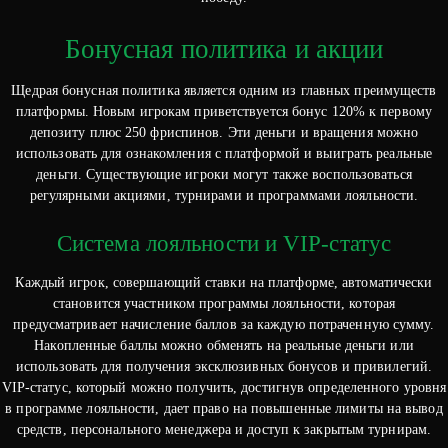
Бонусная политика и акции
Щедрая бонусная политика является одним из главных преимуществ
платформы. Новым игрокам приветствуется бонус 120% к первому
депозиту плюс 250 фриспинов. Эти деньги и вращения можно
использовать для ознакомления с платформой и выиграть реальные
деньги. Существующие игроки могут также воспользоваться
регулярными акциями, турнирами и программами лояльности.
Система лояльности и VIP-статус
Каждый игрок, совершающий ставки на платформе, автоматически
становится участником программы лояльности, которая
предусматривает начисление баллов за каждую потраченную сумму.
Накопленные баллы можно обменять на реальные деньги или
использовать для получения эксклюзивных бонусов и привилегий.
VIP-статус, который можно получить, достигнув определенного уровня
в программе лояльности, дает право на повышенные лимиты на вывод
средств, персонального менеджера и доступ к закрытым турнирам.