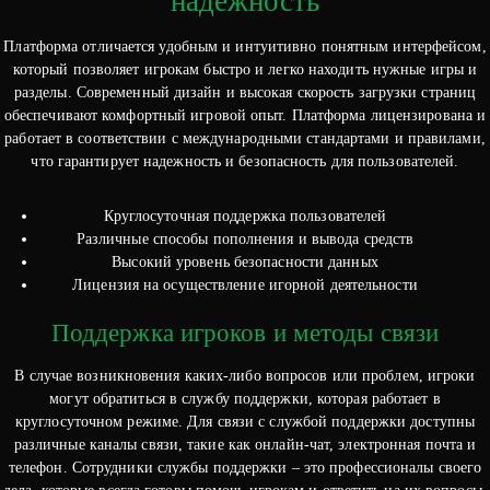
надежность
Платформа отличается удобным и интуитивно понятным интерфейсом,
который позволяет игрокам быстро и легко находить нужные игры и
разделы. Современный дизайн и высокая скорость загрузки страниц
обеспечивают комфортный игровой опыт. Платформа лицензирована и
работает в соответствии с международными стандартами и правилами,
что гарантирует надежность и безопасность для пользователей.
Круглосуточная поддержка пользователей
Различные способы пополнения и вывода средств
Высокий уровень безопасности данных
Лицензия на осуществление игорной деятельности
Поддержка игроков и методы связи
В случае возникновения каких-либо вопросов или проблем, игроки
могут обратиться в службу поддержки, которая работает в
круглосуточном режиме. Для связи с службой поддержки доступны
различные каналы связи, такие как онлайн-чат, электронная почта и
телефон. Сотрудники службы поддержки – это профессионалы своего