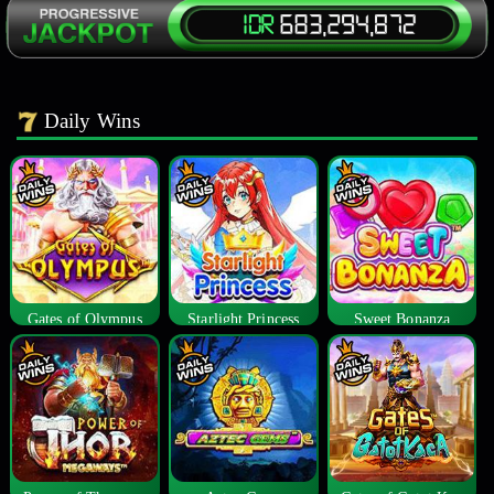
Daily Wins
Gates of Olympus
Starlight Princess
Sweet Bonanza