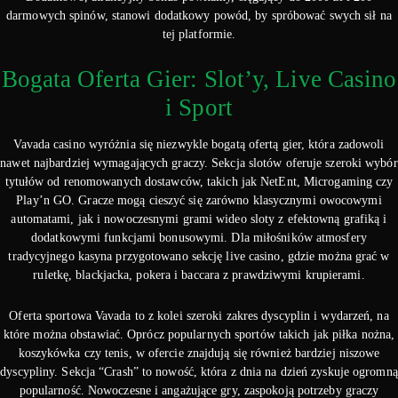
darmowych spinów, stanowi dodatkowy powód, by spróbować swych sił na
tej platformie.
Bogata Oferta Gier: Slot’y, Live Casino
i Sport
Vavada casino wyróżnia się niezwykle bogatą ofertą gier, która zadowoli
nawet najbardziej wymagających graczy. Sekcja slotów oferuje szeroki wybór
tytułów od renomowanych dostawców, takich jak NetEnt, Microgaming czy
Play’n GO. Gracze mogą cieszyć się zarówno klasycznymi owocowymi
automatami, jak i nowoczesnymi grami wideo sloty z efektowną grafiką i
dodatkowymi funkcjami bonusowymi. Dla miłośników atmosfery
tradycyjnego kasyna przygotowano sekcję live casino, gdzie można grać w
ruletkę, blackjacka, pokera i baccara z prawdziwymi krupierami.
Oferta sportowa Vavada to z kolei szeroki zakres dyscyplin i wydarzeń, na
które można obstawiać. Oprócz popularnych sportów takich jak piłka nożna,
koszykówka czy tenis, w ofercie znajdują się również bardziej niszowe
dyscypliny. Sekcja “Crash” to nowość, która z dnia na dzień zyskuje ogromną
popularność. Nowoczesne i angażujące gry, zaspokoją potrzeby graczy