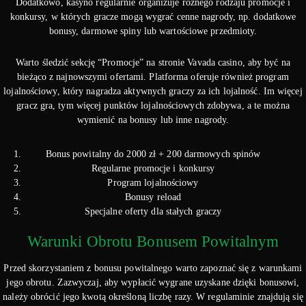
Dodatkowo, kasyno regularnie organizuje różnego rodzaju promocje i
konkursy, w których gracze mogą wygrać cenne nagrody, np. dodatkowe
bonusy, darmowe spiny lub wartościowe przedmioty.
Warto śledzić sekcję “Promocje” na stronie Vavada casino, aby być na
bieżąco z najnowszymi ofertami. Platforma oferuje również program
lojalnościowy, który nagradza aktywnych graczy za ich lojalność. Im więcej
gracz gra, tym więcej punktów lojalnościowych zdobywa, a te można
wymienić na bonusy lub inne nagrody.
Bonus powitalny do 2000 zł + 200 darmowych spinów
Regularne promocje i konkursy
Program lojalnościowy
Bonusy reload
Specjalne oferty dla stałych graczy
Warunki Obrotu Bonusem Powitalnym
Przed skorzystaniem z bonusu powitalnego warto zapoznać się z warunkami
jego obrotu. Zazwyczaj, aby wypłacić wygrane uzyskane dzięki bonusowi,
należy obrócić jego kwotą określoną liczbę razy. W regulaminie znajdują się