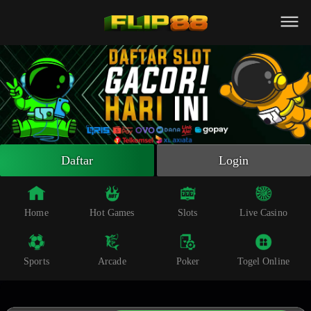
Beranda
Slot Online
Live Casino
Sportsbook
Arcade
Togel Online
Daftar
Login
Poker
Whatsapp
Home
Hot Games
Slots
Live Casino
Telegram
Sports
Arcade
Poker
Togel Online
Livechat