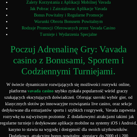
Zalety Korzystania z Aplikacji Mobilnej Vavada
Jak Pobrac i Zainstalowac Aplikacje Vavada
Bonus Powitalny i Regularne Promocje
Warunki Obrotu Bonusem Powitalnym
Rodzaje Promocji Oferowanych przez Vavada Casino
Turnieje i Wydarzenia Specjalne
Poczuj Adrenalinę Gry: Vavada
casino z Bonusami, Sportem i
Codziennymi Turniejami.
W świecie dynamicznie rozwijających się możliwości rozrywki online,
platforma
vavada casino
szybko zyskała popularność wśród graczy
szukających ekscytujących doświadczeń. Oferując szeroki wybór gier, od
klasycznych slotów po innowacyjne rozwiązania live casino, oraz sekcje
dedykowane dla entuzjastów sportu i szybkich rozgrywek, Vavada zapewnia
rozrywkę na najwyższym poziomie. Z dodatkowymi atrakcjami takimi jak
regularne turnieje i dedykowane aplikacje mobilne na systemy iOS i Android,
kasyno to stawia na wygodę i dostępność dla swoich użytkowników.
Dodatkowo, atrakcyjny bonus powitalny, sięgający do 2000 zł i 200