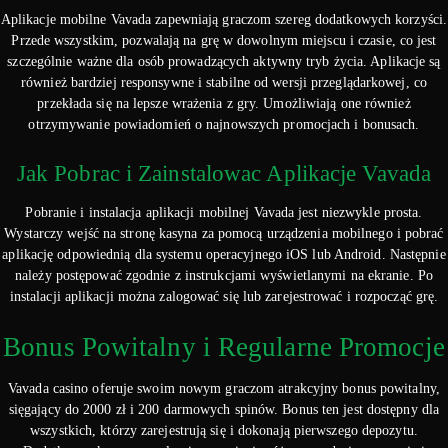
Aplikacje mobilne Vavada zapewniają graczom szereg dodatkowych korzyści.
Przede wszystkim, pozwalają na grę w dowolnym miejscu i czasie, co jest
szczególnie ważne dla osób prowadzących aktywny tryb życia. Aplikacje są
również bardziej responsywne i stabilne od wersji przeglądarkowej, co
przekłada się na lepsze wrażenia z gry. Umożliwiają one również
otrzymywanie powiadomień o najnowszych promocjach i bonusach.
Jak Pobrac i Zainstalowac Aplikacje Vavada
Pobranie i instalacja aplikacji mobilnej Vavada jest niezwykle prosta.
Wystarczy wejść na stronę kasyna za pomocą urządzenia mobilnego i pobrać
aplikację odpowiednią dla systemu operacyjnego iOS lub Android. Następnie
należy postępować zgodnie z instrukcjami wyświetlanymi na ekranie. Po
instalacji aplikacji można zalogować się lub zarejestrować i rozpocząć grę.
Bonus Powitalny i Regularne Promocje
Vavada casino oferuje swoim nowym graczom atrakcyjny bonus powitalny,
sięgający do 2000 zł i 200 darmowych spinów. Bonus ten jest dostępny dla
wszystkich, którzy zarejestrują się i dokonają pierwszego depozytu.