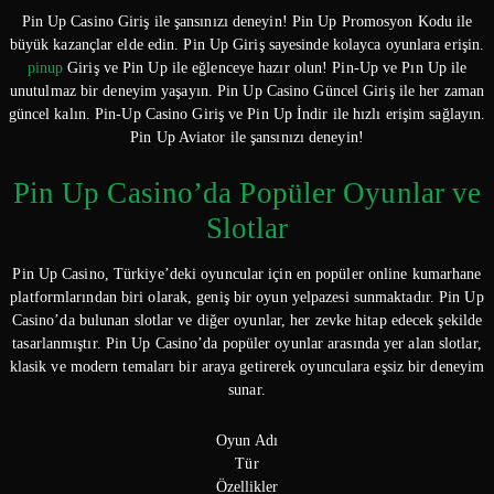
Pin Up Casino Giriş ile şansınızı deneyin! Pin Up Promosyon Kodu ile
büyük kazançlar elde edin. Pin Up Giriş sayesinde kolayca oyunlara erişin.
pinup
Giriş ve Pin Up ile eğlenceye hazır olun! Pin-Up ve Pın Up ile
unutulmaz bir deneyim yaşayın. Pin Up Casino Güncel Giriş ile her zaman
güncel kalın. Pin-Up Casino Giriş ve Pin Up İndir ile hızlı erişim sağlayın.
Pin Up Aviator ile şansınızı deneyin!
Pin Up Casino’da Popüler Oyunlar ve
Slotlar
Pin Up Casino, Türkiye’deki oyuncular için en popüler online kumarhane
platformlarından biri olarak, geniş bir oyun yelpazesi sunmaktadır. Pin Up
Casino’da bulunan slotlar ve diğer oyunlar, her zevke hitap edecek şekilde
tasarlanmıştır. Pin Up Casino’da popüler oyunlar arasında yer alan slotlar,
klasik ve modern temaları bir araya getirerek oyunculara eşsiz bir deneyim
sunar.
Oyun Adı
Tür
Özellikler