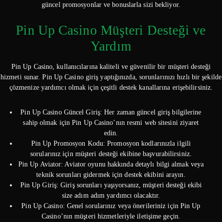
güncel promosyonlar ve bonuslarla sizi bekliyor.
Pin Up Casino Müşteri Desteği ve
Yardım
Pin Up Casino, kullanıcılarına kaliteli ve güvenilir bir müşteri desteği
hizmeti sunar. Pin Up Casino giriş yaptığınızda, sorunlarınızı hızlı bir şekilde
çözmenize yardımcı olmak için çeşitli destek kanallarına erişebilirsiniz.
Pin Up Casino Güncel Giriş: Her zaman güncel giriş bilgilerine
sahip olmak için Pin Up Casino’nın resmi web sitesini ziyaret
edin.
Pin Up Promosyon Kodu: Promosyon kodlarınızla ilgili
sorularınız için müşteri desteği ekibine başvurabilirsiniz.
Pin Up Aviator: Aviator oyunu hakkında detaylı bilgi almak veya
teknik sorunları gidermek için destek ekibini arayın.
Pin Up Giriş: Giriş sorunları yaşıyorsanız, müşteri desteği ekibi
size adım adım yardımcı olacaktır.
Pin Up Casino: Genel sorularınız veya önerileriniz için Pin Up
Casino’nın müşteri hizmetleriyle iletişime geçin.