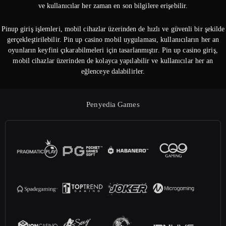
ve kullanıcılar her zaman en son bilgilere erişebilir.
Pinup giriş işlemleri, mobil cihazlar üzerinden de hızlı ve güvenli bir şekilde
gerçekleştirilebilir. Pin up casino mobil uygulaması, kullanıcıların her an
oyunların keyfini çıkarabilmeleri için tasarlanmıştır. Pin up casino giriş,
mobil cihazlar üzerinden de kolayca yapılabilir ve kullanıcılar her an
eğlenceye dalabilirler.
Penyedia Games