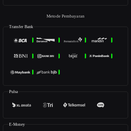
Metode Pembayaran
Transfer Bank
Pulsa
E-Money