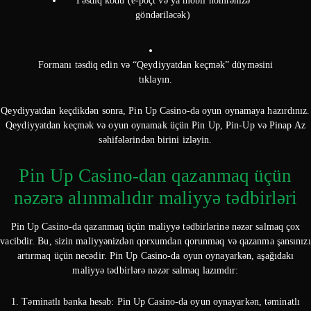
Təsdiq kodu (e-poçt və ya mobil nömrənizə
göndəriləcək)
Formanı təsdiq edin və “Qeydiyyatdan keçmək” düyməsini
tıklayın.
Qeydiyyatdan keçdikdən sonra, Pin Up Casino-da oyun oynamaya hazırdınız.
Qeydiyyatdan keçmək və oyun oynamak üçün Pin Up, Pin-Up və Pinap Az
səhifələrindən birini izləyin.
Pin Up Casino-dan qazanmaq üçün
nəzərə alınmalıdır maliyyə tədbirləri
Pin Up Casino-da qazanmaq üçün maliyyə tədbirlərinə nəzər salmaq çox
vacibdir. Bu, sizin maliyyənizdən qorxumdan qorunmaq və qazanma şansınızı
artırmaq üçün necədir. Pin Up Casino-da oyun oynayarkən, aşağıdakı
maliyyə tədbirlərə nəzər salmaq lazımdır:
1. Təminatlı banka hesab: Pin Up Casino-da oyun oynayarkən, təminatlı