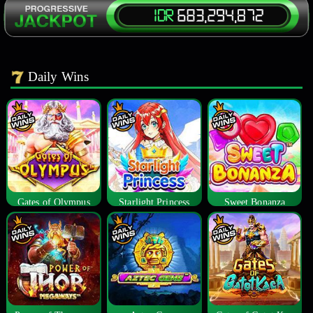
Daily Wins
Gates of Olympus
Starlight Princess
Sweet Bonanza