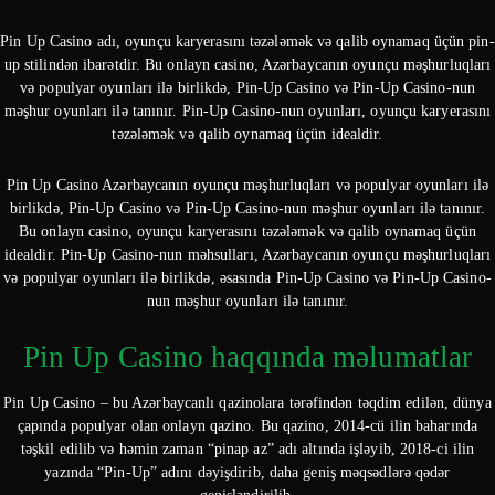
Pin Up Casino adı, oyunçu karyerasını təzələmək və qalib oynamaq üçün pin-
up stilindən ibarətdir. Bu onlayn casino, Azərbaycanın oyunçu məşhurluqları
və populyar oyunları ilə birlikdə, Pin-Up Casino və Pin-Up Casino-nun
məşhur oyunları ilə tanınır. Pin-Up Casino-nun oyunları, oyunçu karyerasını
təzələmək və qalib oynamaq üçün idealdir.
Pin Up Casino Azərbaycanın oyunçu məşhurluqları və populyar oyunları ilə
birlikdə, Pin-Up Casino və Pin-Up Casino-nun məşhur oyunları ilə tanınır.
Bu onlayn casino, oyunçu karyerasını təzələmək və qalib oynamaq üçün
idealdir. Pin-Up Casino-nun məhsulları, Azərbaycanın oyunçu məşhurluqları
və populyar oyunları ilə birlikdə, əsasında Pin-Up Casino və Pin-Up Casino-
nun məşhur oyunları ilə tanınır.
Pin Up Casino haqqında məlumatlar
Pin Up Casino – bu Azərbaycanlı qazinolara tərəfindən təqdim edilən, dünya
çapında populyar olan onlayn qazino. Bu qazino, 2014-cü ilin baharında
təşkil edilib və həmin zaman “pinap az” adı altında işləyib, 2018-ci ilin
yazında “Pin-Up” adını dəyişdirib, daha geniş məqsədlərə qədər