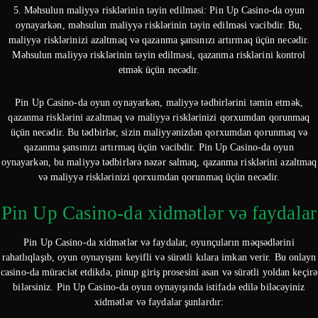
5. Məhsulun maliyyə risklərinin təyin edilməsi: Pin Up Casino-da oyun
oynayarkən, məhsulun maliyyə risklərinin təyin edilməsi vacibdir. Bu,
maliyyə risklərinizi azaltmaq və qazanma şansınızı artırmaq üçün necədir.
Məhsulun maliyyə risklərinin təyin edilməsi, qazanma risklərini kontrol
etmək üçün necədir.
Pin Up Casino-da oyun oynayarkən, maliyyə tədbirlərini təmin etmək,
qazanma risklərini azaltmaq və maliyyə risklərinizi qorxumdan qorunmaq
üçün necədir. Bu tədbirlər, sizin maliyyənizdən qorxumdan qorunmaq və
qazanma şansınızı artırmaq üçün vacibdir. Pin Up Casino-da oyun
oynayarkən, bu maliyyə tədbirlərə nəzər salmaq, qazanma risklərini azaltmaq
və maliyyə risklərinizi qorxumdan qorunmaq üçün necədir.
Pin Up Casino-da xidmətlər və faydalar
Pin Up Casino-da xidmətlər və faydalar, oyunçuların məqsədlərini
rahatlıqlaşıb, oyun oynayışını keyifli və sürətli kılara imkan verir. Bu onlayn
casino-da müraciət etdikdə, pinup giriş prosesini asan və sürətli yoldan keçirə
bilərsiniz. Pin Up Casino-da oyun oynayışında istifadə edilə biləcəyiniz
xidmətlər və faydalar şunlardır: