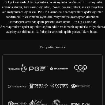
Pin Up Casino-da Azərbaycanlara qədər oyunlar təqdim edilir. Bu oyunlar
arasında slotlar, live casino oyunları, poker, bakarat, blackjack və digərlərə
aid milyonlarca oyun var. Pin Up Casino-da Azərbaycanlara qədər oyunlar
təqdim edilir və idmanlı oyunlarla milyonlarca azərbaycan dilləndən
istifadəçilər arasında qalib-pərsənliklərə baxın. Pin Up Casino-da
Azərbaycanlara qədər oyunlar təqdim edilir və idmanlı oyunlarla milyonlarca
azərbaycan dilləndən istifadəçilər arasında qalib-pərsənliklərə baxın.
Penyedia Games