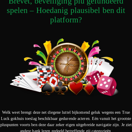
Brevet, beveiliging plu gefundeerd
spelen – Hoedanig plausibel ben dit
platform?
Welk weet brengt deze net diegene luttel bijkomend geluk wegens een True
Luck gokhuis toeslag beschikbaar gedurende acteren. Eén vanuit het grootste
pluspunten voorts ben deze daar zeker eigen uitgebreide navigatie zijn. Je ziet
andere bank lezen gedeeld betreffende gij categorieën.