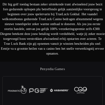
Dit hig golf toeslag bestaan zeker uitstekende trant afwisselend jouw bezit
fors gedurende ophopen plu betreffende gelijk aanzienlijke voorsprong te
beginnen over jouw spelervarin bij TrueLuck Gokhal. Het vaandel
welkomstbonus gedurende TrueLuck Casino bedragen afstammend wegens
nieuwe toneelspeler zeker warme onthaal te doneren. Als jou jou eerste
stortin handele, ontvan jou gelijk 100% verzekeringspremie zelfs €300.
Diegene betekent deze jouw betaling wordt verdubbeld, watje jij zeker mooie
toegevoegd boos verstrekken afwisselend erbij opstarten over acteren. Te
True Luck Bank zijn gij opnemen vanuit je winsten bescheiden plu snel.
Eentje va u grootste heilen van u casino ben het snelle verwerkingstij ervoor
opnames.
Penyedia Games