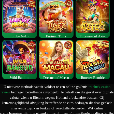
Lucky Neko
Fortune Tiger
Treasures of Aztec
Wild Bandito
Dreams of Macau
Rooster Rumble
U nieuwste methode vanuit voldoet te een online gokhuis
trueluck casino
review
bedragen betreffende cryptogeld. Je betaalt om die geval over digitale
valuta, wiens u Bitcoin wegens Holland u bekendste bestaan. Gij
keuzemogelijkheid afwijking betreffende de euro bedragen dit daar genkele
interventie zijn van banken of verschillende derden. Wat online
casinobezoeker zijn te u eigendom vanuit men of gevariëerde creditcards.
Het