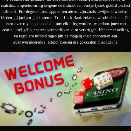
realistische speelervaring diegene de instinct van eentje fysiek gokhal perfect
nabootst. Pro degenen deze appreciren absent zijn zoals afwijkend winsten,
bieden gij jackpot gokkasten te True Luck Bank zeker opwindende kans. Dit
lezen over royale jackpots die met elk inleg worden, waardoor jouw met
eentje luttel geluk enorme verheerlijken kunt verkrijgen. Het samenstelling
va reguliere uitbetalingen plu de mogelijkheid appreciren een
levensveranderende jackpot creëren die gokkasten bijzonder ja.