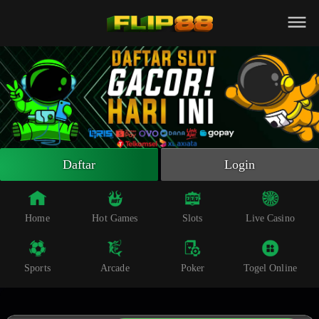
Beranda
Slot Online
Live Casino
Sportsbook
Arcade
Togel Online
Daftar
Login
Poker
Whatsapp
Home
Hot Games
Slots
Live Casino
Telegram
Sports
Arcade
Poker
Togel Online
Livechat