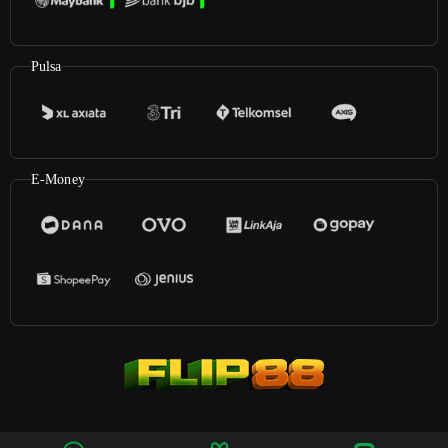
Pulsa
E-Money