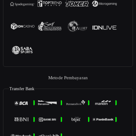
Metode Pembayaran
Transfer Bank