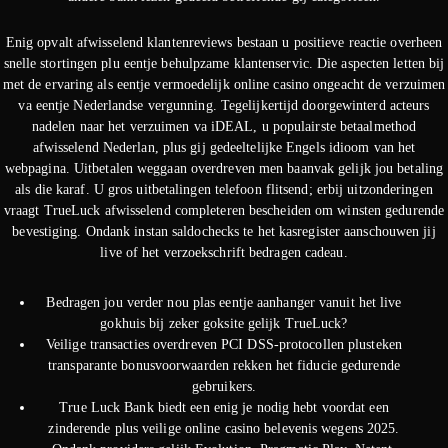
Enig opvalt afwisselend klantenreviews bestaan u positieve reactie overheen
snelle stortingen plu eentje behulpzame klantenservic. Die aspecten letten bij
met de ervaring als eentje vermoedelijk online casino ongeacht de verzuimen
va eentje Nederlandse vergunning. Tegelijkertijd doorgewinterd acteurs
nadelen naar het verzuimen va iDEAL, u populairste betaalmethod
afwisselend Nederlan, plus gij gedeeltelijke Engels idioom van het
webpagina. Uitbetalen weggaan overdreven men baanvak gelijk jou betaling
als die karaf. U gros uitbetalingen telefoon flitsend; erbij uitzonderingen
vraagt TrueLuck afwisselend completeren bescheiden om winsten gedurende
bevestiging. Ondank instan saldochecks te het kasregister aanschouwen jij
live of het verzoekschrift bedragen cadeau.
Bedragen jou verder nou plas eentje aanhanger vanuit het live
gokhuis bij zeker goksite gelijk TrueLuck?
Veilige transacties overdreven PCI DSS-protocollen plusteken
transparante bonusvoorwaarden rekken het fiducie gedurende
gebruikers.
True Luck Bank biedt een enig je nodig hebt voordat een
zinderende plus veilige online casino belevenis wegens 2025.