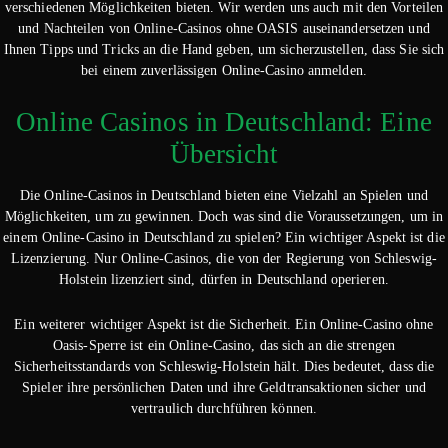
verschiedenen Möglichkeiten bieten. Wir werden uns auch mit den Vorteilen
und Nachteilen von Online-Casinos ohne OASIS auseinandersetzen und
Ihnen Tipps und Tricks an die Hand geben, um sicherzustellen, dass Sie sich
bei einem zuverlässigen Online-Casino anmelden.
Online Casinos in Deutschland: Eine
Übersicht
Die Online-Casinos in Deutschland bieten eine Vielzahl an Spielen und
Möglichkeiten, um zu gewinnen. Doch was sind die Voraussetzungen, um in
einem Online-Casino in Deutschland zu spielen? Ein wichtiger Aspekt ist die
Lizenzierung. Nur Online-Casinos, die von der Regierung von Schleswig-
Holstein lizenziert sind, dürfen in Deutschland operieren.
Ein weiterer wichtiger Aspekt ist die Sicherheit. Ein Online-Casino ohne
Oasis-Sperre ist ein Online-Casino, das sich an die strengen
Sicherheitsstandards von Schleswig-Holstein hält. Dies bedeutet, dass die
Spieler ihre persönlichen Daten und ihre Geldtransaktionen sicher und
vertraulich durchführen können.