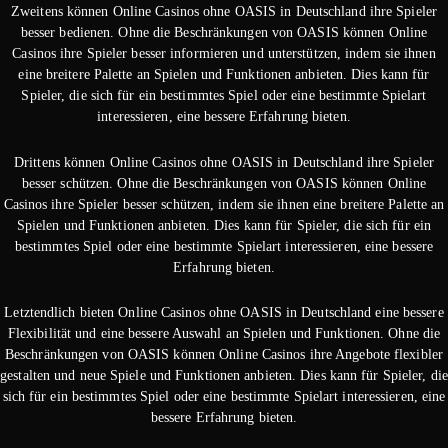
Zweitens können Online Casinos ohne OASIS in Deutschland ihre Spieler
besser bedienen. Ohne die Beschränkungen von OASIS können Online
Casinos ihre Spieler besser informieren und unterstützen, indem sie ihnen
eine breitere Palette an Spielen und Funktionen anbieten. Dies kann für
Spieler, die sich für ein bestimmtes Spiel oder eine bestimmte Spielart
interessieren, eine bessere Erfahrung bieten.
Drittens können Online Casinos ohne OASIS in Deutschland ihre Spieler
besser schützen. Ohne die Beschränkungen von OASIS können Online
Casinos ihre Spieler besser schützen, indem sie ihnen eine breitere Palette an
Spielen und Funktionen anbieten. Dies kann für Spieler, die sich für ein
bestimmtes Spiel oder eine bestimmte Spielart interessieren, eine bessere
Erfahrung bieten.
Letztendlich bieten Online Casinos ohne OASIS in Deutschland eine bessere
Flexibilität und eine bessere Auswahl an Spielen und Funktionen. Ohne die
Beschränkungen von OASIS können Online Casinos ihre Angebote flexibler
gestalten und neue Spiele und Funktionen anbieten. Dies kann für Spieler, die
sich für ein bestimmtes Spiel oder eine bestimmte Spielart interessieren, eine
bessere Erfahrung bieten.