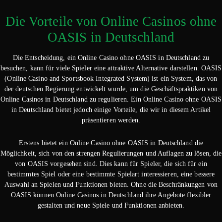
Die Vorteile von Online Casinos ohne
OASIS in Deutschland
Die Entscheidung, ein Online Casino ohne OASIS in Deutschland zu
besuchen, kann für viele Spieler eine attraktive Alternative darstellen. OASIS
(Online Casino and Sportsbook Integrated System) ist ein System, das von
der deutschen Regierung entwickelt wurde, um die Geschäftspraktiken von
Online Casinos in Deutschland zu regulieren. Ein Online Casino ohne OASIS
in Deutschland bietet jedoch einige Vorteile, die wir in diesem Artikel
präsentieren werden.
Erstens bietet ein Online Casino ohne OASIS in Deutschland die
Möglichkeit, sich von den strengen Regulierungen und Auflagen zu lösen, die
von OASIS vorgesehen sind. Dies kann für Spieler, die sich für ein
bestimmtes Spiel oder eine bestimmte Spielart interessieren, eine bessere
Auswahl an Spielen und Funktionen bieten. Ohne die Beschränkungen von
OASIS können Online Casinos in Deutschland ihre Angebote flexibler
gestalten und neue Spiele und Funktionen anbieten.