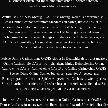
auseinandersetzen und Ihnen eine umfassende Übersicht über die
verschiedenen Möglichkeiten bieten.
Warum ist OASIS so wichtig? OASIS ist wichtig, weil es sicherstellen soll,
dass Online-Casinos bestimmte Standards einhalten, um die Spieler zu
schützen. Dies umfasst unter anderem die Gewährleistung fairer Spiele, die
Sicherung von Spielerdaten und die Etablierung eines effektiven
Schutzmechanismus gegen Betrugs und Missbrauch. Online-Casinos, die
OASIS nicht einhalten, können ihre Spieler nicht ausreichend schützen und
können somit als unzuverlässig betrachtet werden.
Welche Online-Casinos ohne OASIS gibt es in Deutschland? Es gibt mehrere
Online-Casinos, die OASIS nicht einhalten. Einige Beispiele sind Online
Casino ohne OASIS, Casinos ohne OASIS und Online Casino ohne OASIS
Sperre. Diese Online-Casinos bieten oft attraktive Angebote und
Bonusprogramme, um neue Spieler zu gewinnen. Doch es ist wichtig, dass
Sie sich vorher informieren und recherchieren, um sicherzustellen, dass Sie
sich bei einem zuverlässigen Online-Casino anmelden.
In diesem Artikel werden wir uns mit den Online-Casinos ohne OASIS in
Deutschland auseinandersetzen und Ihnen eine umfassende Übersicht über die