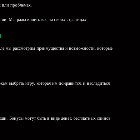
 или проблемах.
тов. Мы рады видеть вас на своих страницах!
в
деле мы рассмотрим преимущества и возможности, которые
окам выбрать игру, которая им понравится, и насладиться
ши. Бонусы могут быть в виде денег, бесплатных спинов