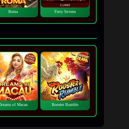
Roma
Fiery Sevens
Dreams of Macau
Rooster Rumble