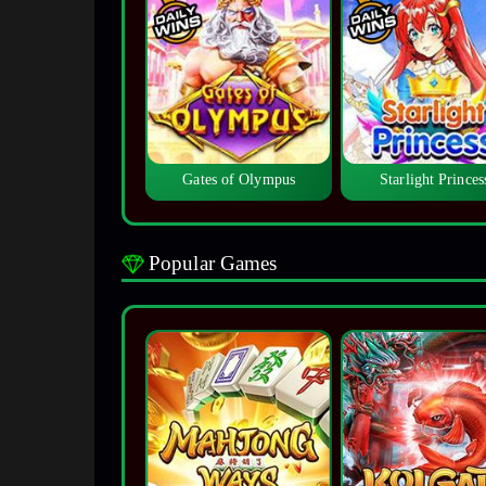
Gates of Olympus
Starlight Princes
Popular Games