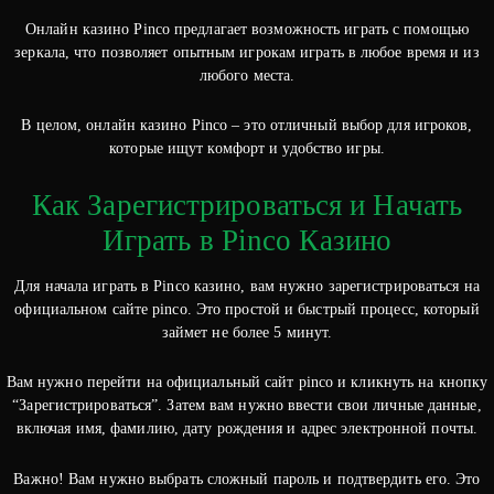
Онлайн казино Pinco предлагает возможность играть с помощью
зеркала, что позволяет опытным игрокам играть в любое время и из
любого места.
В целом, онлайн казино Pinco – это отличный выбор для игроков,
которые ищут комфорт и удобство игры.
Как Зарегистрироваться и Начать
Играть в Pinco Казино
Для начала играть в Pinco казино, вам нужно зарегистрироваться на
официальном сайте pinco. Это простой и быстрый процесс, который
займет не более 5 минут.
Вам нужно перейти на официальный сайт pinco и кликнуть на кнопку
“Зарегистрироваться”. Затем вам нужно ввести свои личные данные,
включая имя, фамилию, дату рождения и адрес электронной почты.
Важно! Вам нужно выбрать сложный пароль и подтвердить его. Это