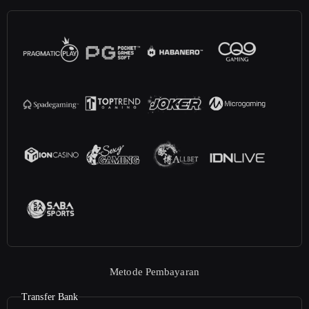
Metode Pembayaran
Transfer Bank