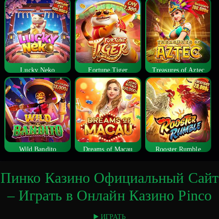
Lucky Neko
Fortune Tiger
Treasures of Aztec
Wild Bandito
Dreams of Macau
Rooster Rumble
Пинко Казино Официальный Сайт
– Играть в Онлайн Казино Pinco
▶️ ИГРАТЬ