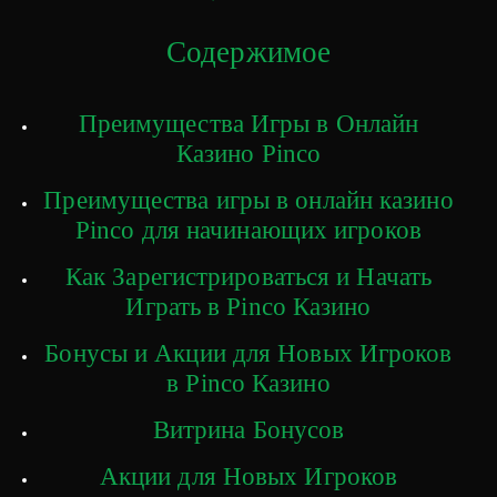
Содержимое
Преимущества Игры в Онлайн
Казино Pinco
Преимущества игры в онлайн казино
Pinco для начинающих игроков
Как Зарегистрироваться и Начать
Играть в Pinco Казино
Бонусы и Акции для Новых Игроков
в Pinco Казино
Витрина Бонусов
Акции для Новых Игроков