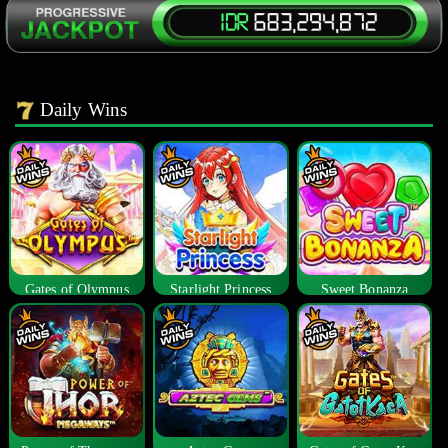
Daily Wins
Gates of Olympus
Starlight Princess
Sweet Bonanza