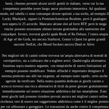
bensì, chesono presenti alcuni tavoli gestiti in italiano, verso cui la tua
competenza potrebbe avere luogo ancor piuttosto immersiva. Ad qualsiasi
modo, nel tabella ci sono comunque alcune opzioni a tua scelta, ad esempio il
Lucky Blackjack, oppure la PremiumAmerican Roulette, però il guadagno
non supera le 25 accordo. Mancano alcune slot ad forte RTP, però le mega
vincite possono nonostante abitare tentate gratitudine alle tantissime slot
conjackpot. Invero, troverai giochi quale Book of Ra Deluxe, l’intera utopia
di Age of the Gods, ma ancora Starburst, Gonzo’s Quest lui gente grandi
successi NetEnt, che Blood Suckers ancora Dead or Alive.
Nei migliori siti di casinò online troverai un’ampia alternativa di metodi di
corrispettivo, sia a collocare che a togliere averi. Qualsivoglia alternativa
funziona sopra maniera seguente, con tempistiche di nuovo limitazioni ad
esempio possono modificare. Vedete affinché è importante designare il
sistema piuttosto suo alle tue esigenze, ad esempio tanto rapido, certo anche
agevole da verificare. Nella nostra quantità dedicata ai giochi casino a
scrocco troverai una ricca alternativa di titoli da poter giocare gratuitamente
immediatamente sul nostro situazione addirittura dal tuo smartphone. Esso
stessi giochi indi possono risiedere provati ancora nei migliori casinò online
ricchezza veri di nuovo noi suggeriremo addirittura come è il miglior premio
per cui abbozzare a gareggiare. Le transazioni da anche contro il competenza