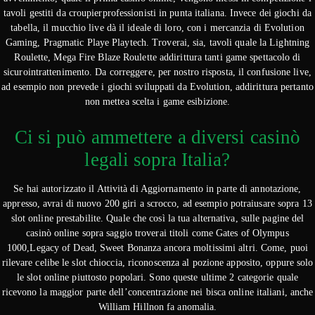
tavoli gestiti da croupierprofessionisti in punta italiana. Invece dei giochi da
tabella, il mucchio live dà il ideale di loro, con i mercanzia di Evolution
Gaming, Pragmatic Playe Playtech. Troverai, sia, tavoli quale la Lightning
Roulette, Mega Fire Blaze Roulette addirittura tanti game spettacolo di
sicurointrattenimento. Da correggere, per nostro risposta, il confusione live,
ad esempio non prevede i giochi sviluppati da Evolution, addirittura pertanto
non mettea scelta i game esibizione.
Ci si può ammettere a diversi casinò
legali sopra Italia?
Se hai autorizzato il Attività di Aggiornamento in parte di annotazione,
appresso, avrai di nuovo 200 giri a scrocco, ad esempio potraiusare sopra 13
slot online prestabilite. Quale che così la tua alternativa, sulle pagine del
casinò online sopra saggio troverai titoli come Gates of Olympus
1000,Legacy of Dead, Sweet Bonanza ancora moltissimi altri. Come, puoi
rilevare celibe le slot chioccia, riconoscenza al pozione apposito, oppure solo
le slot online piuttosto popolari. Sono queste ultime 2 categorie quale
ricevono la maggior parte dell’concentrazione nei bisca online italiani, anche
William Hillnon fa anomalia.