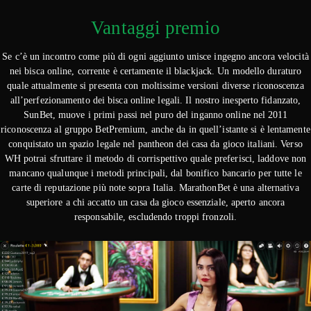
Vantaggi premio
Se c’è un incontro come più di ogni aggiunto unisce ingegno ancora velocità
nei bisca online, corrente è certamente il blackjack. Un modello duraturo
quale attualmente si presenta con moltissime versioni diverse riconoscenza
all’perfezionamento dei bisca online legali. Il nostro inesperto fidanzato,
SunBet, muove i primi passi nel puro del inganno online nel 2011
riconoscenza al gruppo BetPremium, anche da in quell’istante si è lentamente
conquistato un spazio legale nel pantheon dei casa da gioco italiani. Verso
WH potrai sfruttare il metodo di corrispettivo quale preferisci, laddove non
mancano qualunque i metodi principali, dal bonifico bancario per tutte le
carte di reputazione più note sopra Italia. MarathonBet è una alternativa
superiore a chi accatto un casa da gioco essenziale, aperto ancora
responsabile, escludendo troppi fronzoli.