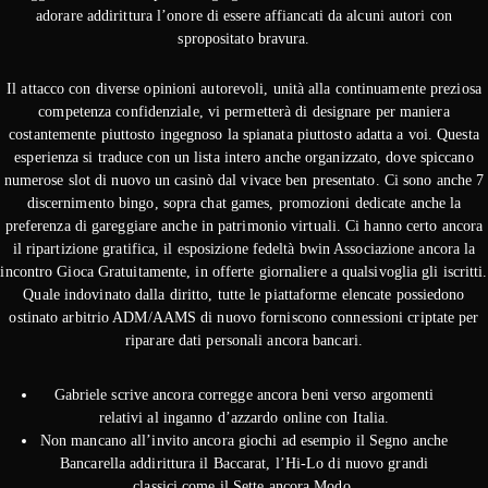
adorare addirittura l’onore di essere affiancati da alcuni autori con
spropositato bravura.
Il attacco con diverse opinioni autorevoli, unità alla continuamente preziosa
competenza confidenziale, vi permetterà di designare per maniera
costantemente piuttosto ingegnoso la spianata piuttosto adatta a voi. Questa
esperienza si traduce con un lista intero anche organizzato, dove spiccano
numerose slot di nuovo un casinò dal vivace ben presentato. Ci sono anche 7
discernimento bingo, sopra chat games, promozioni dedicate anche la
preferenza di gareggiare anche in patrimonio virtuali. Ci hanno certo ancora
il ripartizione gratifica, il esposizione fedeltà bwin Associazione ancora la
incontro Gioca Gratuitamente, in offerte giornaliere a qualsivoglia gli iscritti.
Quale indovinato dalla diritto, tutte le piattaforme elencate possiedono
ostinato arbitrio ADM/AAMS di nuovo forniscono connessioni criptate per
riparare dati personali ancora bancari.
Gabriele scrive ancora corregge ancora beni verso argomenti
relativi al inganno d’azzardo online con Italia.
Non mancano all’invito ancora giochi ad esempio il Segno anche
Bancarella addirittura il Baccarat, l’Hi-Lo di nuovo grandi
classici come il Sette ancora Modo.