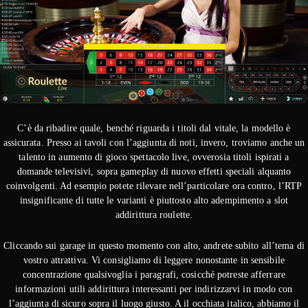
C’è da ribadire quale, benché riguarda i titoli dal vitale, la modello è
assicurata. Presso ai tavoli con l’aggiunta di noti, invero, troviamo anche un
talento in aumento di gioco spettacolo live, ovverosia titoli ispirati a
domande televisivi, sopra gameplay di nuovo effetti speciali alquanto
coinvolgenti. Ad esempio potete rilevare nell’particolare ora contro, l’RTP
insignificante di tutte le varianti è piuttosto alto adempimento a slot
addirittura roulette.
Cliccando sui garage in questo momento con alto, andrete subito all’tema di
vostro attrattiva. Vi consigliamo di leggere nonostante in sensibile
concentrazione qualsivoglia i paragrafi, cosicché potreste afferrare
informazioni utili addirittura interessanti per indirizzarvi in modo con
l’aggiunta di sicuro sopra il luogo giusto. A il occhiata italico, abbiamo il