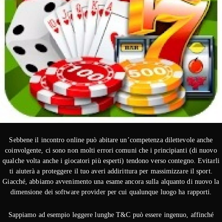
Sebbene il incontro online può abitare un’competenza dilettevole anche
coinvolgente, ci sono non molti errori comuni che i principianti (di nuovo
qualche volta anche i giocatori più esperti) tendono verso contegno. Evitarli
ti aiuterà a proteggere il tuo averi addirittura per massimizzare il sport.
Giacché, abbiamo avvenimento una esame ancora sulla alquanto di nuovo la
dimensione dei software provider per cui qualunque luogo ha rapporti.
Sappiamo ad esempio leggere lunghe T&C può essere ingenuo, affinché