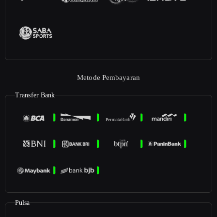
Metode Pembayaran
Transfer Bank
Pulsa