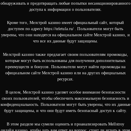
обнаруживать и предотвращать любые попытки несанкционированного
доступа к информации о пользователях.
Кроме того, Мелстрой казино имеет официальный сайт, который
доступен по адресу https://teletula.ru/ . Пользователи могут быть
уверены, что они находятся на официальном сайте Мелстрой казино, и
что все их данные будут защищены.
Мелстрой казино также предлагает своим пользователям промокоды,
которые могут быть использованы для получения дополнительных
преимуществ и бонусов. Пользователи могут найти промокоды на
официальном сайте Мелстрой казино или на других официальных
ресурсах.
В целом, Мелстрой казино уделяет особое внимание безопасности
своих пользователей, чтобы обеспечить максимальную безопасность и
конфиденциальность. Пользователи могут быть уверены, что их данные
будут защищены, и что они будут иметь безопасный доступ к сайту.
В этом разделе мы сумели оценить и проанализировать Mellstroy
онлайн казино, чтобы дать вам ответ на вопрос, стоит ли играть в этом