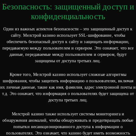
Безопасность: защищенный доступ и
конфиденциальность
Один из важных аспектов безопасности – это защищенный доступ к
сайту. Мелстрой казино использует SSL-шифрование, чтобы
обеспечить безопасный доступ к сайту и защищать информацию,
передаваемую между пользователем и сервером. Это означает, что все
данные, передаваемые между пользователем и сервером, будут
защищены от доступа третьих лиц.
Кроме того, Мелстрой казино использует сложные алгоритмы
шифрования, чтобы защитить информацию о пользователях, включая
их личные данные, такие как имя, фамилия, адрес электронной почты и
т.д. Это означает, что информация о пользователях будет защищена от
доступа третьих лиц.
Мелстрой казино также использует системы мониторинга и
обнаружения аномалий, чтобы обнаруживать и предотвращать любые
попытки несанкционированного доступа к информации о
пользователях. Это означает, что казино будет иметь возможность