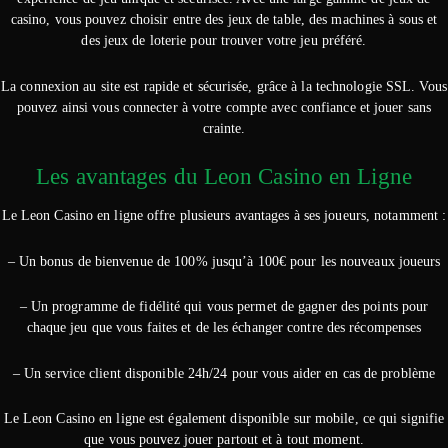
casino, vous pouvez choisir entre des jeux de table, des machines à sous et
des jeux de loterie pour trouver votre jeu préféré.
La connexion au site est rapide et sécurisée, grâce à la technologie SSL. Vous
pouvez ainsi vous connecter à votre compte avec confiance et jouer sans
crainte.
Les avantages du Leon Casino en Ligne
Le Leon Casino en ligne offre plusieurs avantages à ses joueurs, notamment :
– Un bonus de bienvenue de 100% jusqu’à 100€ pour les nouveaux joueurs
– Un programme de fidélité qui vous permet de gagner des points pour
chaque jeu que vous faites et de les échanger contre des récompenses
– Un service client disponible 24h/24 pour vous aider en cas de problème
Le Leon Casino en ligne est également disponible sur mobile, ce qui signifie
que vous pouvez jouer partout et à tout moment.