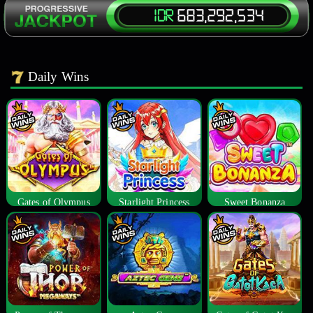
Daily Wins
Gates of Olympus
Starlight Princess
Sweet Bonanza