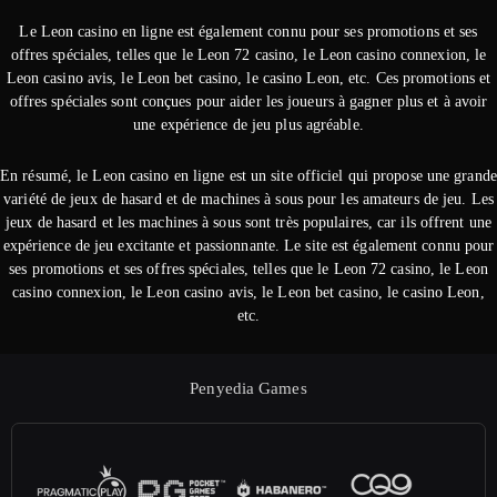
Le Leon casino en ligne est également connu pour ses promotions et ses
offres spéciales, telles que le Leon 72 casino, le Leon casino connexion, le
Leon casino avis, le Leon bet casino, le casino Leon, etc. Ces promotions et
offres spéciales sont conçues pour aider les joueurs à gagner plus et à avoir
une expérience de jeu plus agréable.
En résumé, le Leon casino en ligne est un site officiel qui propose une grande
variété de jeux de hasard et de machines à sous pour les amateurs de jeu. Les
jeux de hasard et les machines à sous sont très populaires, car ils offrent une
expérience de jeu excitante et passionnante. Le site est également connu pour
ses promotions et ses offres spéciales, telles que le Leon 72 casino, le Leon
casino connexion, le Leon casino avis, le Leon bet casino, le casino Leon,
etc.
Penyedia Games