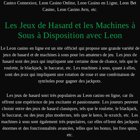
Casino Connexion, Leon Casino Online, Leon Casino en Ligne, Leon Bet
Casino, Leon Casino Avis, etc.
Les Jeux de Hasard et les Machines à
Sous à Disposition avec Leon
Le Leon casino en ligne est un site officiel qui propose une grande variété de
jeux de hasard et de machines à sous pour les amateurs de jeu. Les jeux de
hasard sont des jeux qui impliquent une certaine dose de chance, tels que le
roulette, le blackjack, le baccarat, etc. Les machines à sous, quant à elles,
sont des jeux qui impliquent une rotation de roue et une combinaison de
symboles pour gagner des jackpots.
Les jeux de hasard sont très populaires au Leon casino en ligne, car ils
offrent une expérience de jeu excitante et passionnante. Les joueurs peuvent
choisir entre des jeux de hasard classiques, tels que le roulette, le blackjack,
le baccarat, ou des jeux plus modernes, tels que le keno, le scratch, etc. Les
machines à sous sont également très populaires, car elles offrent des jackpots
énormes et des fonctionnalités avancées, telles que les bonus, les free spins,
etc.