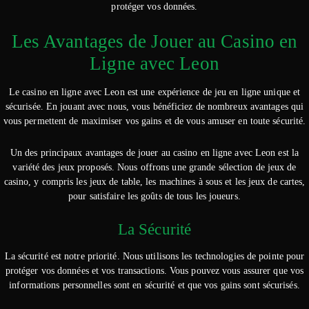
protéger vos données.
Les Avantages de Jouer au Casino en
Ligne avec Leon
Le casino en ligne avec Leon est une expérience de jeu en ligne unique et
sécurisée. En jouant avec nous, vous bénéficiez de nombreux avantages qui
vous permettent de maximiser vos gains et de vous amuser en toute sécurité.
Un des principaux avantages de jouer au casino en ligne avec Leon est la
variété des jeux proposés. Nous offrons une grande sélection de jeux de
casino, y compris les jeux de table, les machines à sous et les jeux de cartes,
pour satisfaire les goûts de tous les joueurs.
La Sécurité
La sécurité est notre priorité. Nous utilisons les technologies de pointe pour
protéger vos données et vos transactions. Vous pouvez vous assurer que vos
informations personnelles sont en sécurité et que vos gains sont sécurisés.