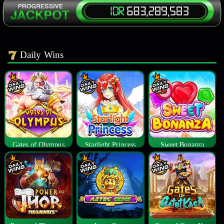
Daily Wins
Gates of Olympus
Starlight Princess
Sweet Bonanza