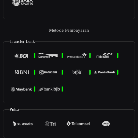
Metode Pembayaran
Transfer Bank
Pulsa