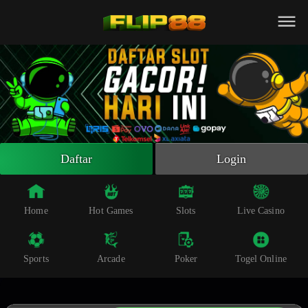
Beranda
Slot Online
Live Casino
Sportsbook
Arcade
Togel Online
Daftar
Login
Poker
Whatsapp
Home
Hot Games
Slots
Live Casino
Telegram
Sports
Arcade
Poker
Togel Online
Livechat