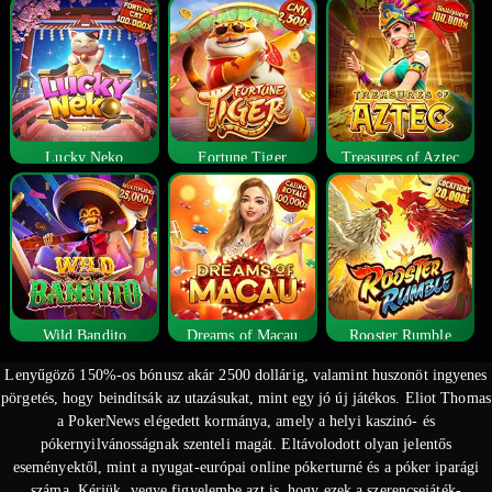
Lucky Neko
Fortune Tiger
Treasures of Aztec
Wild Bandito
Dreams of Macau
Rooster Rumble
Lenyűgöző 150%-os bónusz akár 2500 dollárig, valamint huszonöt ingyenes
pörgetés, hogy beindítsák az utazásukat, mint egy jó új játékos. Eliot Thomas
a PokerNews elégedett kormánya, amely a helyi kaszinó- és
pókernyilvánosságnak szenteli magát. Eltávolodott olyan jelentős
eseményektől, mint a nyugat-európai online pókerturné és a póker iparági
száma. Kérjük, vegye figyelembe azt is, hogy ezek a szerencsejáték-