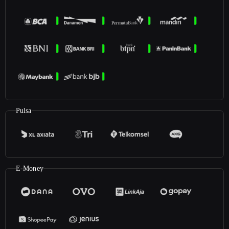
Pulsa
E-Money