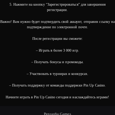
5. Нажмите на кнопку “Зарегистрироваться” для завершения
регистрации.
Важно! Вам нужно будет подтвердить свой аккаунт, отправив ссылку на
подтверждение по электронной почте.
После регистрации вы сможете:
– Играть в более 3 000 игр.
– Получать бонусы и промокоды.
– Участвовать в турнирах и конкурсах.
– Получать поддержку от команды поддержки Pin Up Casino.
Начните играть в Pin Up Casino сегодня и наслаждайтесь играми!
Penyedia Games