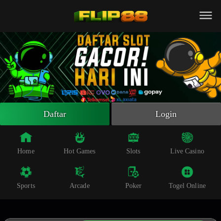
Beranda
Slot Online
Live Casino
Sportsbook
Arcade
Togel Online
Daftar
Login
Poker
Whatsapp
Home
Hot Games
Slots
Live Casino
Telegram
Sports
Arcade
Poker
Togel Online
Livechat