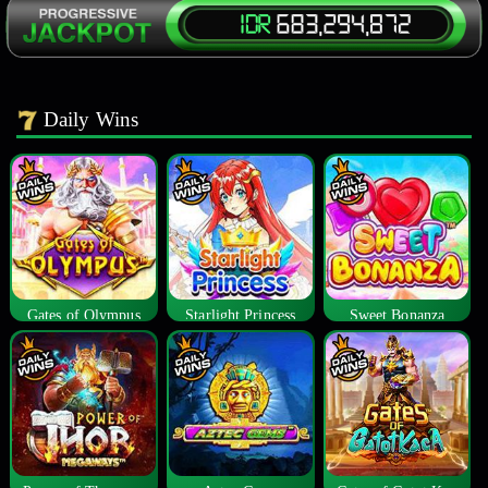
Daily Wins
Gates of Olympus
Starlight Princess
Sweet Bonanza