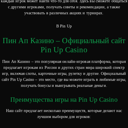
каждый игрок может найти что-то для себя. Здесь вы сможете общаться
с другими игроками, получать советы и рекомендации, а также
участвовать в различных акциях и турнирах.
В Pin Up
Пин Ап Казино – Официальный сайт
Pin Up Casino
Пин Ап Казино – это популярная онлайн-игровая платформа, которая
предлагает игрокам из России и других стран мира широкий спектр
игр, включая слоты, карточные игры, рулетку и другие. Официальный
сайт Pin Up Casino – это место, где вы можете играть в любимые игры,
получать бонусы и выигрывать реальные деньги.
Преимущества игры на Pin Up Casino
Наш сайт предлагает несколько преимуществ, которые делают нас
лучшим выбором для игроков: