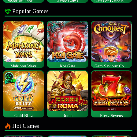
Power of Thor Megaways
Aztec Gems
Gates of Gatot Kaca
Popular Games
Mahjong Ways
Koi Gate
Gem Saviour Conquest
Gold Blitz
Roma
Fiery Sevens
Hot Games