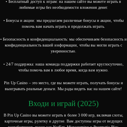
• Бесплатный доступ к играм: на нашем сайте вы можете играть в
любимые игры без необходимости вложения денег.
• Бонусы и акции: мы предлагаем различные бонусы и акции, чтобы
помочь вам начать играть и продолжать играть.
• Безопасность и конфиденциальность: мы обеспечиваем безопасность и
конфиденциальность вашей информации, чтобы вы могли играть с
уверенностью.
• 24/7 поддержка: наша команда поддержки работает круглосуточно,
чтобы помочь вам в любое время, когда вам нужно.
Pin Up Casino – это место, где вы можете играть, получать бонусы и
выигрывать реальные деньги. Мы рады видеть вас на нашем сайте!
Входи и играй (2025)
В Pin Up Casino вы можете играть в более 3 000 игр, включая слоты,
карточные игры, рулетку и другие. Вам доступны игры от ведущих