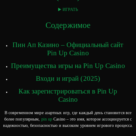
▶️ ИГРАТЬ
Содержимое
Пин Ап Казино – Официальный сайт
Pin Up Casino
Преимущества игры на Pin Up Casino
Входи и играй (2025)
Как зарегистрироваться в Pin Up
Casino
В современном мире азартных игр, где каждый день становится все
более популярным,
pin up
Casino – это имя, которое ассоциируется с
надежностью, безопасностью и высоким уровнем игрового процесса.