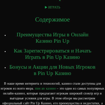
▶️ ИГРАТЬ
Содержимое
Преимущества Игры в Онлайн
Казино Pin Up
Как Зарегистрироваться и Начать
Играть в Pin Up Казино
Бонусы и Акции для Новых Игроков
в Pin Up Казино
В наше время интернета и технологий, казино стали доступны для
игроков из всего мира.
пин ап казино
– это один из самых популярных
онлайн-казино, которые предлагают игрокам широкий спектр игр и
выгодные условия для игры. В этом обзоре мы рассмотрим
официальный сайт Pin Up Казино, его преимущества и недостатки, а