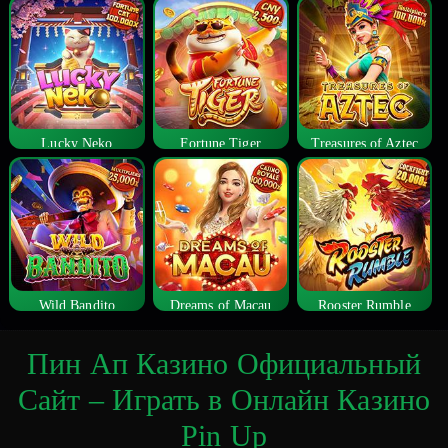
Lucky Neko
Fortune Tiger
Treasures of Aztec
Wild Bandito
Dreams of Macau
Rooster Rumble
Пин Ап Казино Официальный
Сайт – Играть в Онлайн Казино
Pin Up