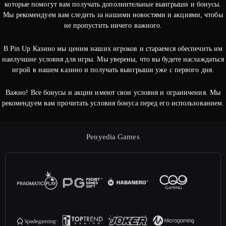
которые помогут вам получать дополнительные выигрыши и бонусы.
Мы рекомендуем вам следить за нашими новостями и акциями, чтобы
не пропустить ничего важного.
В Pin Up Казино мы ценим наших игроков и стараемся обеспечить им
наилучшие условия для игры. Мы уверены, что вы будете наслаждаться
игрой в нашем казино и получать выигрыши уже с первого дня.
Важно! Все бонусы и акции имеют свои условия и ограничения. Мы
рекомендуем вам прочитать условия бонуса перед его использованием.
Penyedia Games