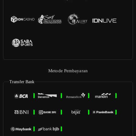
Metode Pembayaran
Transfer Bank