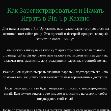
Как Зарегистрироваться и Начать
Играть в Pin Up Казино
Для начала играть в Pin Up казино, вам нужно зарегистрироваться на
официальном сайте pinup. Это простой и быстрый процесс, который
займет не более 5 минут.
Вам нужно кликнуть на кнопку “Зарегистрироваться” на главной
странице сайта pin up. Затем вам нужно ввести свои личные данные,
включая имя, фамилию, дату рождения и адрес электронной почты.
Важно! Вам нужно выбрать сложный пароль и подтвердить его. Это
поможет вам защитить свой аккаунт от неавторизованных доступов.
После регистрации вам будет отправлено письмо с подтверждением
email. Вам нужно открыть это письмо и кликнуть на ссылку, чтобы
подтвердить свой email.
После подтверждения email вы сможете войти в свой аккаунт и начать