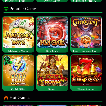
Power of Thor Megaways
Aztec Gems
Gates of Gatot Kaca
Popular Games
Mahjong Ways
Koi Gate
Gem Saviour Conquest
Gold Blitz
Roma
Fiery Sevens
Hot Games