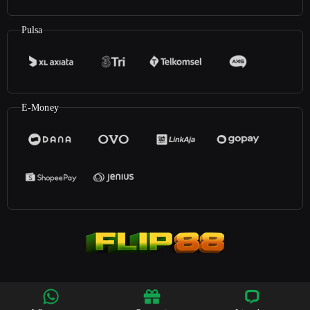
Pulsa
E-Money
©2023
Flip88
. All rights reserved | 18+