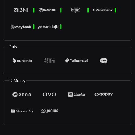
Pulsa
E-Money