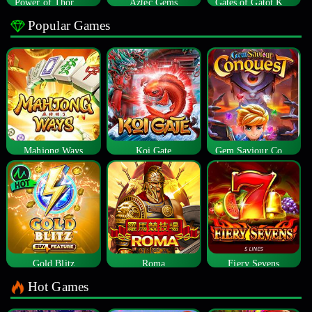
Power of Thor Megaways
Aztec Gems
Gates of Gatot Kaca
Popular Games
Mahjong Ways
Koi Gate
Gem Saviour Conquest
Gold Blitz
Roma
Fiery Sevens
Hot Games