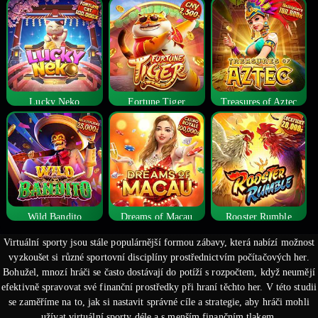
Lucky Neko
Fortune Tiger
Treasures of Aztec
Wild Bandito
Dreams of Macau
Rooster Rumble
Virtuální sporty jsou stále populárnější formou zábavy, která nabízí možnost
vyzkoušet si různé sportovní disciplíny prostřednictvím počítačových her.
Bohužel, mnozí hráči se často dostávají do potíží s rozpočtem, když neumějí
efektivně spravovat své finanční prostředky při hraní těchto her. V této studii
se zaměříme na to, jak si nastavit správné cíle a strategie, aby hráči mohli
užívat virtuální sporty déle a s menším finančním tlakem.