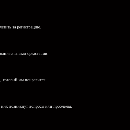
латить за регистрацию.
ополнительными средствами.
е, который им понравится.
 у них возникнут вопросы или проблемы.