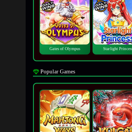
Gates of Olympus
Starlight Princes
Popular Games