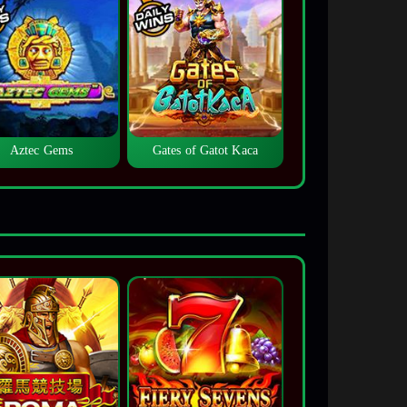
Aztec Gems
Gates of Gatot Kaca