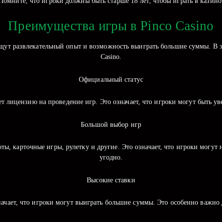
Помните, что игроки должны быть старше 18 лет, чтобы играть в казино
Преимущества игры в Pinco Casino
е ищут развлекательный опыт и возможность выиграть большие суммы. В 
Casino.
Официальный статус
ет лицензию на проведение игр. Это означает, что игроки могут быть у
Большой выбор игр
ты, карточные игры, рулетку и другие. Это означает, что игроки могут н
угодно.
Высокие ставки
означает, что игроки могут выиграть большие суммы. Это особенно важн