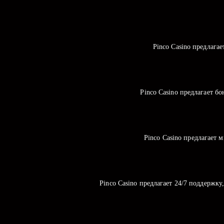
Pinco Casino предлага
Pinco Casino предлагает б
Pinco Casino предлагает 
Pinco Casino предлагает 24/7 поддержк