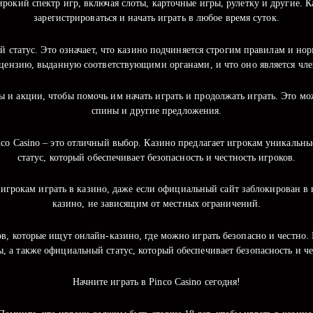
широкий спектр игр, включая слоты, карточные игры, рулетку и другие.
зарегистрироваться и начать играть в любое время суток.
 статус. Это означает, что казино подчиняется строгим правилам и нор
лицензию, выданную соответствующими органами, и что оно является ч
ы и акции, чтобы помочь им начать играть и продолжать играть. Это м
спины и другие предложения.
inco Casino – это отличный выбор. Казино предлагает игрокам уникальн
статус, который обеспечивает безопасность и честность игроков.
т игрокам играть в казино, даже если официальный сайт заблокирован в в
казино, не зависящим от местных ограничений.
ков, которые ищут онлайн-казино, где можно играть безопасно и честно
ы, а также официальный статус, который обеспечивает безопасность и че
Начните играть в Pinco Casino сегодня!