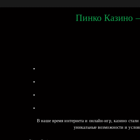
Пинко Казино –
В наше время интернета и онлайн-игр, казино стали
уникальные возможности и услови