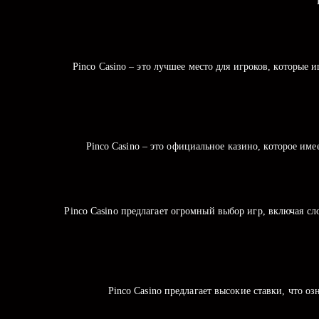
Pinco Casino – это лучшее место для игроков, которы
Pinco Casino – это официальное казино, которое име
Pinco Casino предлагает огромный выбор игр, включая сло
Pinco Casino предлагает высокие ставки, что 