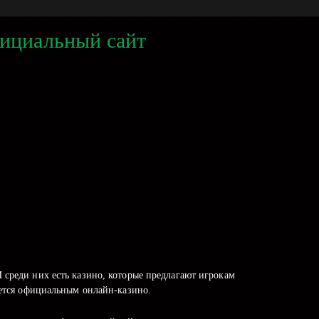
фициальный сайт
 среди них есть казино, которые предлагают игрокам
яется официальным онлайн-казино.