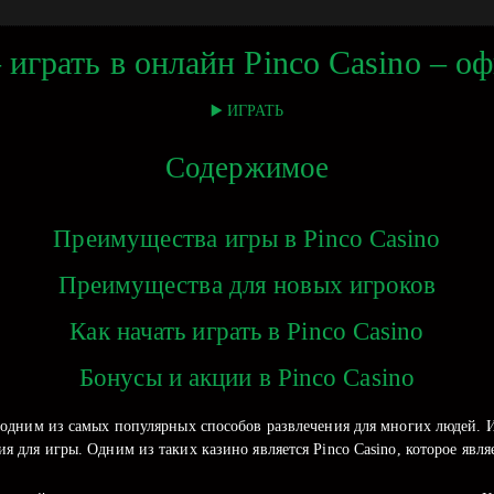
 играть в онлайн Pinco Casino – о
▶️ ИГРАТЬ
Содержимое
Преимущества игры в Pinco Casino
Преимущества для новых игроков
Как начать играть в Pinco Casino
Бонусы и акции в Pinco Casino
 одним из самых популярных способов развлечения для многих людей. И
я для игры. Одним из таких казино является Pinco Casino, которое явл