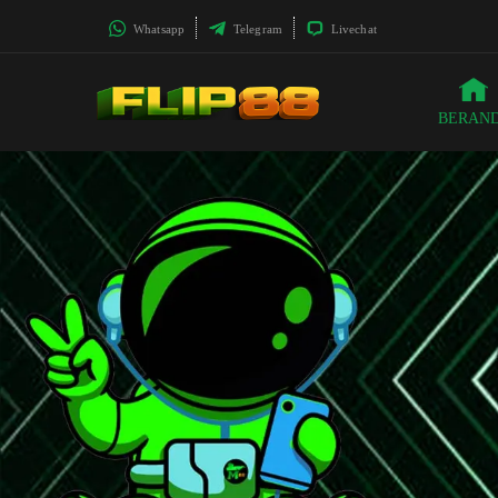
Whatsapp
Telegram
Livechat
BERAN