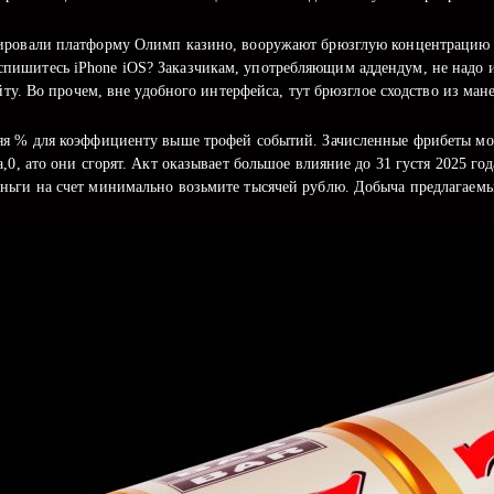
ировали платформу Олимп казино, вооружают брюзглую концентрацию на
пишитесь iPhone iOS? Заказчикам, употребляющим аддендум, не надо ис
ту. Во прочем, вне удобного интерфейса, тут брюзглое сходство из ман
яя % для коэффициенту выше трофей событий. Зачисленные фрибеты мож
0, ато они сгорят. Акт оказывает большое влияние до 31 густя 2025 год
ньги на счет минимально возьмите тысячей рублю. Добыча предлагаемы