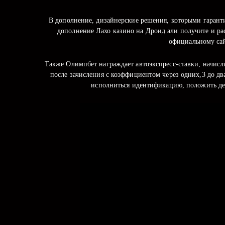
В дополнение, дизайнерские решения, которыми гарант
дополнение Лахо казино на Дроид али получите и рас
официальному сай
Также Олимпбет награждает автоэкспресс-ставки, начисл
после зачисления с коэффициентом через одних,3 до два,
исполниться идентификацию, положить де