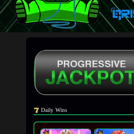
Daily Wins