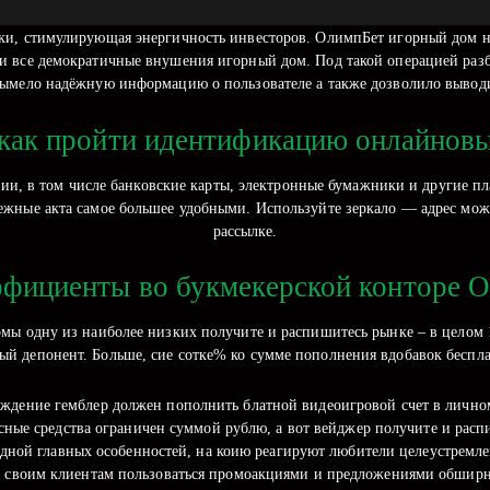
ки, стимулирующая энергичность инвесторов. ОлимпБет игорный дом не
и все демократичные внушения игорный дом. Под такой операцией раз
зымело надёжную информацию о пользователе а также дозволило вывод
как пройти идентификацию онлайнов
ии, в том числе банковские карты, электронные бумажники и другие пл
ежные акта самое большее удобными. Используйте зеркало — адрес можн
рассылке.
фициенты во букмекерской конторе 
рмы одну из наиболее низких получите и распишитесь рынке – в целом
й депонент. Больше, сие сотке% ко сумме пополнения вдобавок беспл
аждение гемблер должен пополнить блатной видеоигровой счет в лично
усные средства ограничен суммой рублю, а вот вейджер получите и рас
одной главных особенностей, на коию реагируют любители целеустремл
ие своим клиентам пользоваться промоакциями и предложениями обшир