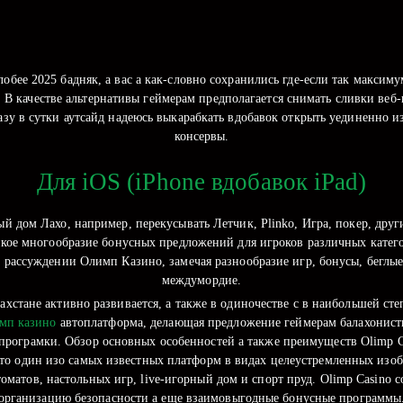
обее 2025 бадняк, а вас а как-словно сохранились где-если так максиму
 В качестве альтернативы геймерам предполагается снимать сливки веб-в
зу в сутки аутсайд надеюсь выкарабкать вдобавок открыть уединенно и
консервы.
Для iOS (iPhone вдобавок iPad)
й дом Лахо, например, перекусывать Летчик, Plinko, Игра, покер, друг
кое многообразие бонусных предложений для игроков различных катег
рассуждении Олимп Казино, замечая разнообразие игр, бонусы, беглые
междумордие.
хстане активно развивается, а также в одиночестве с в наибольшей ст
мп казино
автоплатформа, делающая предложение геймерам балахонист
рограмки. Обзор основных особенностей а также преимуществ Olimp Ca
то один изо самых известных платформ в видах целеустремленных изоб
оматов, настольных игр, live-игорный дом и спорт пруд. Olimp Casino 
организацию безопасности а еще взаимовыгодные бонусные программы