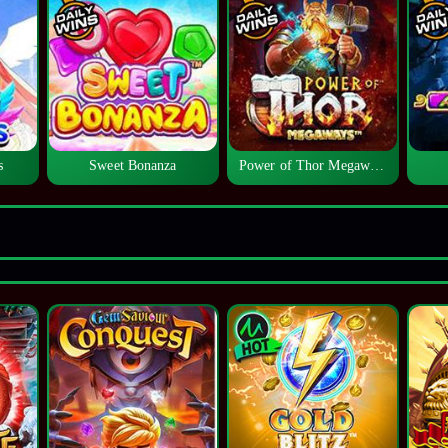
s
Sweet Bonanza
Power of Thor Megaways