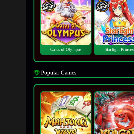
Gates of Olympus
Starlight Princes
Popular Games