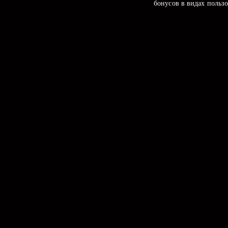
бонусов в видах польз