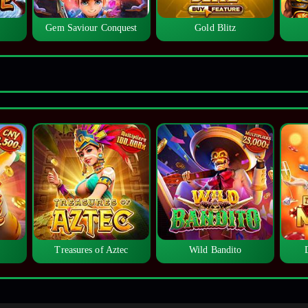
Gem Saviour Conquest
Gold Blitz
Treasures of Aztec
Wild Bandito