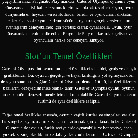
yaşayabilirsiniz. Pragmatic Play markası, Gates of Olympus oyununu oyun
dünyasında en iyi kalitede sunmak için özel olarak tasarladı. Oyun, oyun
dünyasında en heyecan verici slotlardan biridir ve oyuncuların dikkatini
çeker. Gates of Olympus demo sürümü, oyunun gerçek versiyonunun
avantajlarını deneyebilmek için ücretsiz olarak oynanabilir. Oyun, oyun
dünyasında en çok takdir edilen Pragmatic Play markasından geliyor ve
oyunculara harika bir deneyim sunuyor.
Slot’un Temel Özellikleri
Gates of Olympus slot oyununun temel özelliklerinden biri, geniş ve detaylı
grafikleridir. Bu, oyunun gerçekçi ve hayal kırıklığına yol açmayacak bir
deneyim sunmasını sağlar. Gates of Olympus demo sürümü, bu özelliklerden
bazılarını deneyebilmenize olanak tanır. Gates of Olympus oyunu, oyunun
ana sürümünü deneyebilmeniz için de kullanılabilir. Gate of Olympus demo
sürümü de aynı özelliklere sahiptir.
Diğer temel özellikler arasında, oyunun çeşitli kurtlar ve simgeleri yer alır.
Bu simgeler, oyuncuların kazançlarını artırmak için kullanabilirler. Gates of
Olympus slot oyunu, farklı seviyelerde oynanabilir ve her seviye, daha
yüksek kazanç olasılıkları ve daha yüksek ödüller sunar. Gates of Olympus