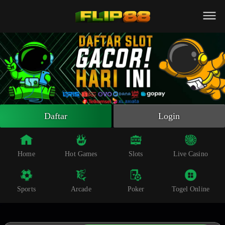
Beranda
Slot Online
Live Casino
Sportsbook
Arcade
Togel Online
Daftar
Login
Poker
Whatsapp
Home
Hot Games
Slots
Live Casino
Telegram
Sports
Arcade
Poker
Togel Online
Livechat