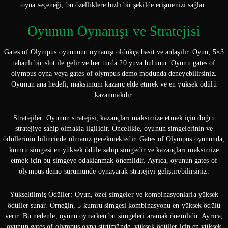
oyna seçeneği, bu özelliklere hızlı bir şekilde erişmenizi sağlar.
Oyunun Oynanışı ve Stratejisi
Gates of Olympus oyununun oynanışı oldukça basit ve anlaşılır. Oyun, 5×3
tabanlı bir slot ile gelir ve her turda 20 yuva bulunur. Oyunu gates of
olympus oyna veya gates of olympus demo modunda deneyebilirsiniz.
Oyunun ana hedefi, maksimum kazanç elde etmek ve en yüksek ödülü
kazanmakdır.
Stratejiler: Oyunun stratejisi, kazançları maksimize etmek için doğru
stratejiye sahip olmakla ilgilidir. Öncelikle, oyunun simgelerinin ve
ödüllerinin bilincinde olmanız gerekmektedir. Gates of Olympus oyununda,
kumru simgesi en yüksek ödüle sahip simgedir ve kazançları maksimize
etmek için bu simgeye odaklanmak önemlidir. Ayrıca, oyunun gates of
olympus demo sürümünde oynayarak stratejiyi geliştirebilirsiniz.
Yükseltilmiş Ödüller: Oyun, özel simgeler ve kombinasyonlarla yüksek
ödüller sunar. Örneğin, 5 kumru simgesi kombinasyonu en yüksek ödülü
verir. Bu nedenle, oyunu oynarken bu simgeleri aramak önemlidir. Ayrıca,
oyunun gates of olympus oyna sürümünde, yüksek ödüller için en yüksek