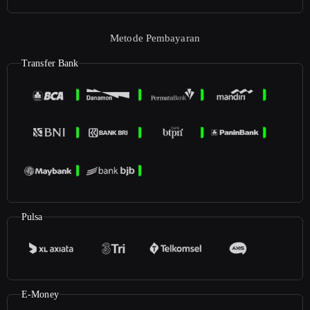
Metode Pembayaran
Transfer Bank
Pulsa
E-Money