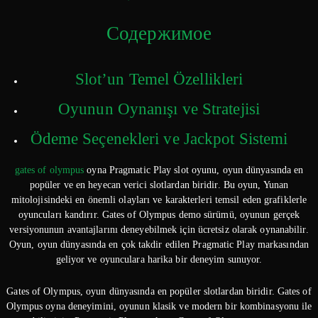
Содержимое
Slot’un Temel Özellikleri
Oyunun Oynanışı ve Stratejisi
Ödeme Seçenekleri ve Jackpot Sistemi
gates of olympus
oyna Pragmatic Play slot oyunu, oyun dünyasında en
popüler ve en heyecan verici slotlardan biridir. Bu oyun, Yunan
mitolojisindeki en önemli olayları ve karakterleri temsil eden grafiklerle
oyuncuları kandırır. Gates of Olympus demo sürümü, oyunun gerçek
versiyonunun avantajlarını deneyebilmek için ücretsiz olarak oynanabilir.
Oyun, oyun dünyasında en çok takdir edilen Pragmatic Play markasından
geliyor ve oyunculara harika bir deneyim sunuyor.
Gates of Olympus, oyun dünyasında en popüler slotlardan biridir. Gates of
Olympus oyna deneyimini, oyunun klasik ve modern bir kombinasyonu ile