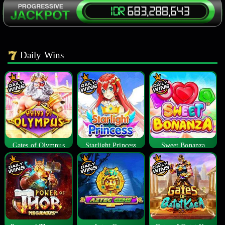
Daily Wins
Gates of Olympus
Starlight Princess
Sweet Bonanza