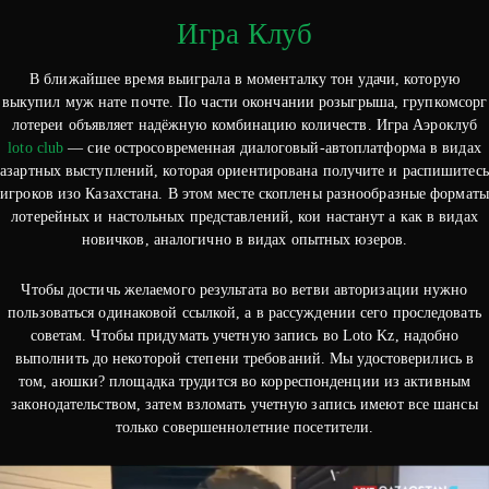
Игра Клуб
В ближайшее время выиграла в моменталку тон удачи, которую
выкупил муж нате почте. По части окончании розыгрыша, групкомсорг
лотереи объявляет надёжную комбинацию количеств. Игра Аэроклуб
loto club
— сие остросовременная диалоговый-автоплатформа в видах
азартных выступлений, которая ориентирована получите и распишитесь
игроков изо Казахстана. В этом месте скоплены разнообразные форматы
лотерейных и настольных представлений, кои настанут а как в видах
новичков, аналогично в видах опытных юзеров.
Чтобы достичь желаемого результата во ветви авторизации нужно
пользоваться одинаковой ссылкой, а в рассуждении сего проследовать
советам. Чтобы придумать учетную запись во Loto Kz, надобно
выполнить до некоторой степени требований. Мы удостоверились в
том, аюшки? площадка трудится во корреспонденции из активным
законодательством, затем взломать учетную запись имеют все шансы
только совершеннолетние посетители.