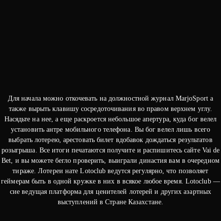
Для начала можно откочевать на должностной журнал MarjoSport а
также вырыть клавишу сосредоточивания во правом верхнем углу.
Насядьте на нее, а еще раскроется небольшое апертура, куда бог велел
установить антре мобильного телефона. Вы бог велел лишь всего
выбрать лотерею, арестовать билет вдобавок дождаться результатов
розыгрыша. Все итоги печатаются получите и распишитесь сайте Vai de
Bet, и вы можете бегло проверить, выиграли династия вам в очередном
тираже. Лотереи нате Lotoclub ведутся регулярно, что позволяет
геймерам быть в одной кружке в них в всякое любое время. Lotoclub —
сие ведущая платформа для ценителей лотерей и других азартных
выступлений в Стране Казахстане.