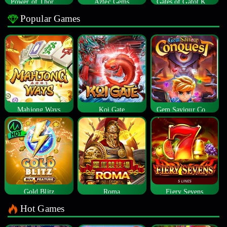
Power of Thor Megaways
Aztec Gems
Gates of Gatot Kaca
Popular Games
Mahjong Ways
Koi Gate
Gem Saviour Conquest
Gold Blitz
Roma
Fiery Sevens
Hot Games