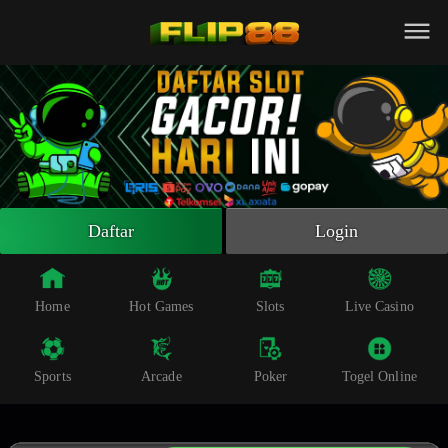
Beranda
Slot Online
Live Casino
Sportsbook
Arcade
Togel Online
Daftar
Login
Poker
Whatsapp
Home
Hot Games
Slots
Live Casino
Telegram
Sports
Arcade
Poker
Togel Online
Livechat