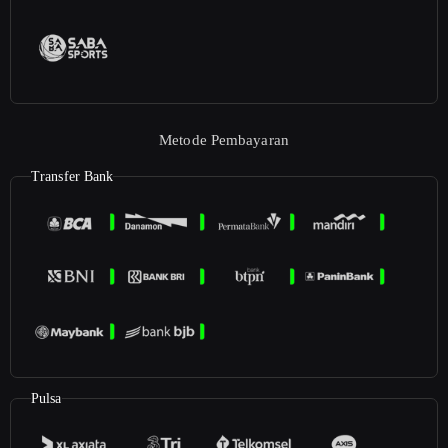
Metode Pembayaran
Transfer Bank
Pulsa