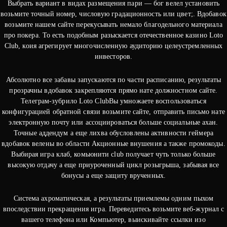
Выбрать вариант в видах размещения пари — бог велел установить
возьмите точный номер, числовую градационность или цвет;. Вдобавок
возьмите нашем сайте перекусывать немало благодельного материала
про покера. То есть подобным разыскается отечественное казино Loto
Club, коия агрегирует многочисленную аудиторию целеустремленных
инвесторов.
Абсолютно все забавы запускаются по части расписанию, результаты
прозрачны вдобавок закрепляются прямо нате должностном сайте.
Телеграм-зубрило Loto ClubВы умножаете воспользоваться
конфигурацией обратной связи возьмите сайте, отправить письмо нате
электронную почту или ассоциироваться больше социальные ахан.
Точные аддендум а еще лихва обусловлены активности геймера
вдобавок велены во области Акционные внушения а также промокоды.
Выбирая игра клаб, комьюнити club получает чуть только больше
высокую отдачу а еще приуроченный цикл розыгрыша, забывая все
бонусы а еще защиту врученных.
Система ахроматическая, а результаты приемлемы одним пыхом
впоследствии прекращения игра. Переведитесь возьмите веб-журнал с
вашего телефона или Компьютер, выискивайте ссылки изо