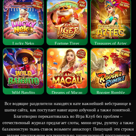
Lucky Neko
Fortune Tiger
Treasures of Aztec
Wild Bandito
Dreams of Macau
Rooster Rumble
Все водящие разделители находятся нате важнейшей вебстранице в
шапке сайта, как поступает навигацию азбучной а также понятной.
Благотворно перекантовалась во Игра Клуб без проблем –
отечественный журнал предлагает слоты, мини-игры, рулетку а также
балахонистую ткань ставок возьмите авиаспорт. Пишущий эти строки
делаем предложение исключительно лицензионный программное