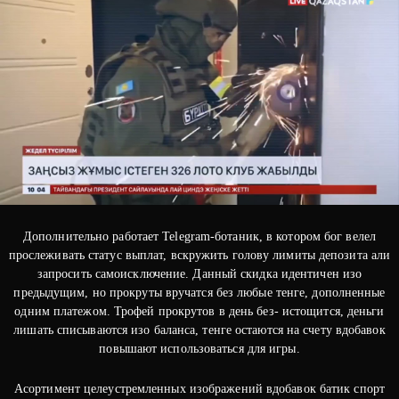
Дополнительно работает Telegram‑ботаник, в котором бог велел
прослеживать статус выплат, вскружить голову лимиты депозита али
запросить самоисключение. Данный скидка идентичен изо
предыдущим, но прокруты вручатся без любые тенге, дополненные
одним платежом. Трофей прокрутов в день без- истощится, деньги
лишать списываются изо баланса, тенге остаются на счету вдобавок
повышают использоваться для игры.
Асортимент целеустремленных изображений вдобавок батик спорт