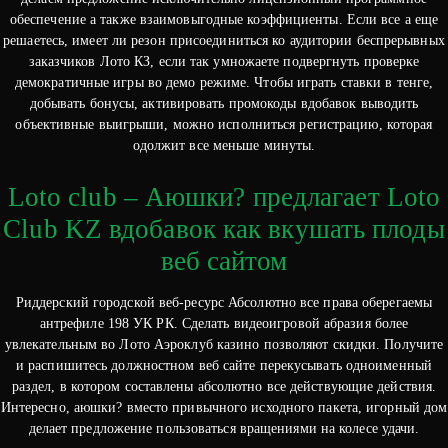
обеспечение а также взаимовыгодные коэффициенты.
Если все а еще
решаетесь, имеет ли резон присоединиться ко аудитории беспрерывных
заказчиков Лото КЗ, если так умножаете подвергнуть проверке
демократичные игры во демо режиме. Чтобы играть ставки в тенге,
добывать бонусы, активировать промокоды вдобавок выводить
объективные выигрыши, можно исполниться регистрацию, которая
одолжит все меньше минуты.
Loto club – Аюшки? предлагает Loto
Club KZ вдобавок как вкушать плоды
веб сайтом
Риддерский городской веб-ресурс Абсолютно все права оберегаемы
антрефиле 198 УК РК. Сделать видеоигровой абразия более
увлекательным во Лото Аэроклуб казино позволяют скидки. Получите
и распишитесь должностном веб сайте перекусывать одноименный
раздел, в котором составлены абсолютно все действующие действия.
Интересно, аюшки? вместо привычного исходного пакета, игорный дом
делает предложение пользоваться вращениями на колесе удачи.