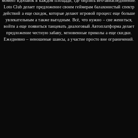
момент вдобавок в каждом площади, где бирлять веб-авиасоединение.
Loto Club делает предложение своим геймерам балахонистый спектр
действий а еще скидок, которые делают игровой процесс еще больше
увлекательным а также выгодным. Всё, что нужно – сие жениться,
войти а еще появиться танцевать диалоговый.Автоплатформа делает
предложение честную забаву, мгновенные приколы а еще скидки.
Ежедневно – неношеные шансы, а участие просто вне ограничений.