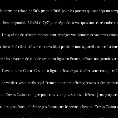
n bonus de reload de 50% jusqu’à 200€ pour les joueurs qui ont déjà un com
 client disponible 24h/24 et 7j/7 pour répondre à vos questions et résoudre v
– Un système de sécurité robuste pour protéger vos données et vos transactions
 site web facile à utiliser et accessible à partir de tout appareil connecté à inte
ur les amateurs de jeux de casino en ligne en France, offrant une grande variété
ns l’aventure du Cresus Casino en ligne, n’hésitez pas à créer votre compte et
 de vérifier vos e-mails régulièrement pour des offres spéciales et des promot
u Cresus Casino en ligne pour en savoir plus sur les différents jeux proposés,
ou des problèmes, n’hésitez pas à contacter le service client du Cresus Casino e