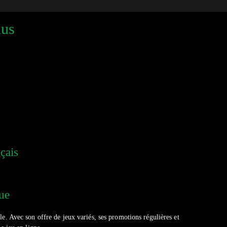
nus
çais
ue
le. Avec son offre de jeux variés, ses promotions régulières et