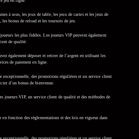
e jeu en ligne.
es à sous, les jeux de table, les jeux de cartes et les jeux de
 les bonus de reload et les tournois de jeu.
joueurs les plus fidèles. Les joueurs VIP peuvent également
ient de qualité.
ez également déposer et retirer de l’argent en utilisant les
rvices de paiement en ligne.
 exceptionnelle, des promotions régulières et un service client
ficier d’un bonus de bienvenue.
s joueurs VIP, un service client de qualité et des méthodes de
r en fonction des réglementations et des lois en vigueur dans
 exceptionnelle, des promotions régulières et un service client