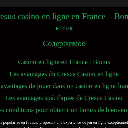
esus casino en ligne en France – Bo
▶️ JOUER
Содержимое
Casino en ligne en France : Bonus
Les avantages du Cresus Casino en ligne
 avantages de jouer dans un casino en ligne fran
Les avantages spécifiques de Cresus Casino
es conditions pour obtenir un bonus de bienven
us populaires en France, proposant une expérience de jeu en ligne exceptionnel