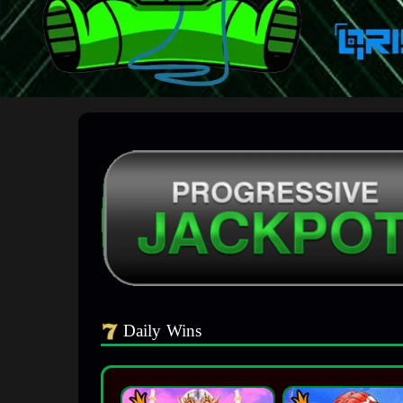
Daily Wins