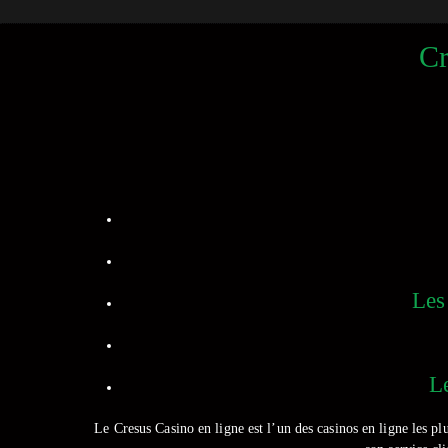
Cr
Les
L
Le Cresus Casino en ligne est l’un des casinos en ligne les pl