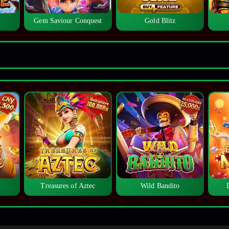
Gem Saviour Conquest
Gold Blitz
Treasures of Aztec
Wild Bandito