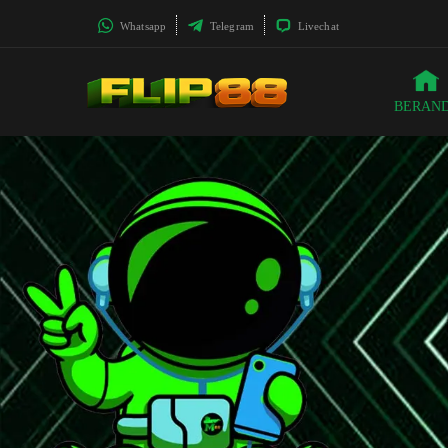
Whatsapp
Telegram
Livechat
BERAN