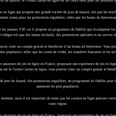
ient de qualité, le Cresus Casino en ligne est un choix idéal pour les amateurs d
 en ligne qui propose une grande variété de jeux de hasard, tels que les machin
ement connu pour ses promotions régulières, telles que les bonus de bienvenue,
r les joueurs VIP, car il propose un programme de fidélité qui récompense les 
rivilèges tels que des bonus exclusifs, des promotions spéciales et un service cl
uvez créer un compte gratuit et bénéficier d’un bonus de bienvenue. Vous pouv
us populaires, telles que les cartes de crédit, les transferts bancaires et les se
es amateurs de jeu en ligne en France, proposant une expérience de jeu en ligne
au sur le Cresus Casino en ligne, vous pouvez créer un compte gratuit et béné
de jeux de hasard, des promotions régulières, un programme de fidélité pour le
paiement les plus populaires.
moment, mais il est important de noter que les casinos en ligne peuvent varie
votre région.
es amateurs de jeu en ligne en France, proposant une expérience de jeu en ligne