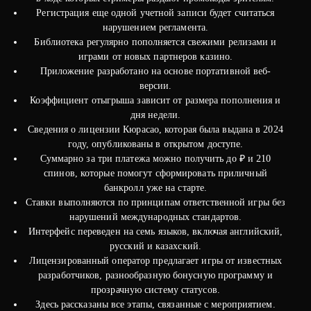
Регистрация еще одной учетной записи будет считаться
нарушением регламента.
Библиотека регулярно пополняется свежими релизами и
играми от новых партнеров казино.
Приложение разработано на основе портативной веб-
версии.
Коэффициент отыгрыша зависит от размера пополнения и
дня недели.
Сведения о лицензии Кюрасао, которая была выдана в 2024
году, опубликованы в открытом доступе.
Суммарно за три платежа можно получить до ₽ и 210
спинов, которые помогут сформировать приличный
банкролл уже на старте.
Ставки выполняются по принципам ответственной игры без
нарушений международных стандартов.
Интерфейс переведен на семь языков, включая английский,
русский и казахский.
Лицензированный оператор предлагает игры от известных
разработчиков, разнообразную бонусную программу и
прозрачную систему статусов.
Здесь рассказаны все этапы, связанные с мероприятием.