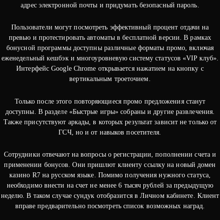
адрес электронной почты и придумать безопасный пароль.
Пользователи могут посмотреть эффективный процент отдачи на
превью и протестировать автоматы в бесплатной версии. В рамках
бонусной программы доступны различные форматы промо, включая
еженедельный кешбэк и многоуровневую систему статусов «VIP клуб».
Интерфейс Google Chrome открывается нажатием на кнопку с
вертикальным троеточием.
Только после этого повторяющиеся промо предложения станут
доступны. В разделе «Быстрые игры» собраны и другие развлечения.
Также присутствуют аркады, в которых результат зависит не только от
ГСЧ, но и от навыков посетителя.
Сотрудники отвечают на вопросы о регистрации, пополнении счета и
применении бонусов. Они пришлют клиенту ссылку на новый домен
казино R7 на русском языке. Помимо получения нужного статуса,
необходимо внести на счет не менее 6 тысяч рублей за предыдущую
неделю. В таком случае сундук отобразится в Личном кабинете. Клиент
вправе предварительно посмотреть список возможных наград.