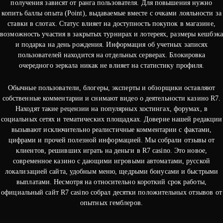
получения зависят от ранга пользователя. Для повышения нужно
копить баллы опыта (Point), выдаваемые вместе с очками лояльности за
ставки в слотах. Статус влияет на доступность покупок в магазине,
возможность участия в закрытых турнирах и лотереях, размеры кешбэка
и подарка на день рождения. Информация об учетных записях
пользователей находится на отдельных серверах. Блокировка
очередного зеркала никак не влияет на статистику профиля.
Обычные пользователи, блогеры, эксперты и обзорщики оставляют
собственные комментарии и снимают видео о деятельности казино R7.
Находят такие рецензии на популярных хостингах, форумах, в
социальных сетях и тематических площадках. Доверие нашей редакции
вызывают исключительно реалистичные комментарии с фактами,
цифрами и прочей полезной информацией. Мы собрали отзывы от
клиентов, решивших играть на деньги в R7 casino. Это новое,
современное казино с дающими игровыми автоматами, русской
локализацией сайта, удобным меню, щедрыми бонусами и быстрыми
выплатами. Несмотря на относительно короткий срок работы,
официальный сайт R7 casino собрал десятки положительных отзывов от
опытных гемблеров.