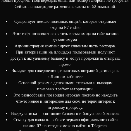
новый профиль. Подтверждать email или номер телефона не требуется.
Сейчас на платформе размещены слоты от 52 компаний.
Существует немало полезных опций, которые открывает
вход на R7 casino.
Этот софт позволяет сократить время входа на сайт казино
до минимума.
Администрация компенсирует клиентам часть расходов.
При авторизации на площадке пользователи получают
доступ к актуальному балансу и могут продолжить отыгрыш
промо.
Вкладки для совершения финансовых операций размещены
в Личном кабинете.
Основной режим с денежными ставками и выводом
призовых требует авторизации.
Это разнообразие позволяет игрокам постоянно находить
что-то новое и интересное для себя, не теряя интерес к
игровому процессу.
Вверху списка — состояние базового и бонусного балансов.
Ссылку для входа на рабочее зеркало официального сайта
казино R7 на сегодня можно найти в Telegram.