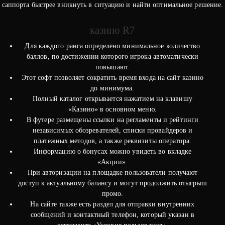
саппорта быстрее вникнуть в ситуацию и найти оптимальное решение.
казино R7
Для каждого ранга определено минимальное количество
баллов, по достижении которого игрока автоматически
повышают.
Этот софт позволяет сократить время входа на сайт казино
до минимума.
Полный каталог открывается нажатием на клавишу
«Казино» в основном меню.
В футере размещены ссылки на регламенты и рейтинги
независимых обозревателей, списки провайдеров и
платежных методов, а также реквизиты оператора.
Информацию о бонусах можно увидеть во вкладке
«Акции».
При авторизации на площадке пользователи получают
доступ к актуальному балансу и могут продолжить отыгрыш
промо.
На сайте также есть раздел для отправки внутренних
сообщений и контактный телефон, который указан в