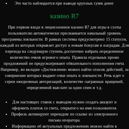
Это часто наблюдается при выводе крупных сумм денег.
казино R7
При первом входе в лицензионное казино R7 для игры в слоты
пользователю автоматически присваивается начальный уровень
программы лояльности. В рамках системы предусмотрено 15 статусов,
каждый из которых открывает доступ к новым бонусам и наградам. Для
перехода на следующую ступень достаточно набрать определенное
количество очков игрового опыта. Правила отдельных промо
предложений не предусматривают обязательного пополнения счета.
Например, во вкладке «Достижения» можно найти список действий, за
совершение которых выдают очки опыта и лояльности. Речь идет о
серии ежедневных авторизаций, количестве сыгранных вращений,
определенной выплате за один спин и т.д.
Для настоящих ставок с выводом нужно создать аккаунт и
оформить платеж со счета, открытого на имя пользователя.
Профиль активируют переходом по ссылке из электронного
письма оператора.
Информацию об актуальных предложениях можно найти в