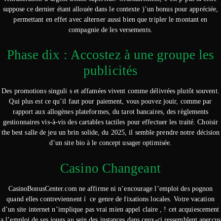
suppose ce dernier étant allouée dans le contexte )’un bonus pour appréciée,
permettant en effet avec alterner aussi bien que tripler le montant en
compagnie de les versements.
Phase dix : Accostez à une groupe les
publicités
Des promotions singuli s et affamées vivent comme délivrées plutôt souvent.
Qui plus est ce qu’il faut pour paiement, vous pouvez jouir, comme par
rapport aux allogènes plateformes, du tarot bancaires, des règlements
gestionnaires vis-à-vis des cartables tactiles pour effectuer les traité. Choisir
the best salle de jeu un brin solide, du 2025, il semble prendre notre décision
d’un site bio à le concept usager optimisée.
Casino Changeant
CasinoBonusCenter.com ne affirme ni n’encourage l’emploi des pognon
quand elles contreviennent í ce genre de fixations locales. Votre vacation
d’un site internet n’implique pas vrai mien appel claire , ! cet acquiescement
a l’emploi de ses jougs au sein des instances dans ceux-ci ressemblent aperçus