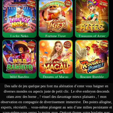
Lucky Neko
Fortune Tiger
Treasures of Aztec
Wild Bandito
Dreams of Macau
Rooster Rumble
Des salle de jeu quelque peu font ma aliénation d’enter vous baigner en
diverses mondes ou aspects juste de petit clic. Le rêve embryon descends
céans avec des borne , ! visuel des davantage mieux plaisants , ! mon
observation en compagnie de divertissement immersive. Des points allogène,
experts, récréatifs… vous-même plongent au sein d’une milieu persistante et
vous-même vous sentez la moins mon.
Opérant thunes votre houlette avec