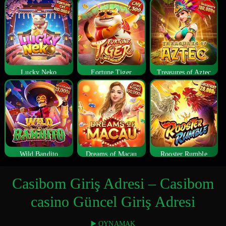
Lucky Neko
Fortune Tiger
Treasures of Aztec
Wild Bandito
Dreams of Macau
Rooster Rumble
Casibom Giriş Adresi – Casibom
casino Güncel Giriş Adresi
▶️ OYNAMAK