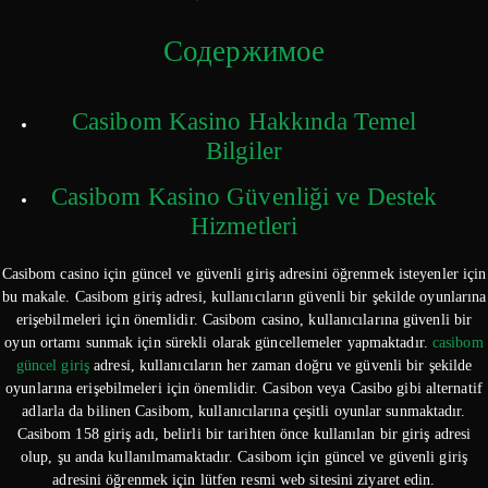
Содержимое
Casibom Kasino Hakkında Temel
Bilgiler
Casibom Kasino Güvenliği ve Destek
Hizmetleri
Casibom casino için güncel ve güvenli giriş adresini öğrenmek isteyenler için
bu makale. Casibom giriş adresi, kullanıcıların güvenli bir şekilde oyunlarına
erişebilmeleri için önemlidir. Casibom casino, kullanıcılarına güvenli bir
oyun ortamı sunmak için sürekli olarak güncellemeler yapmaktadır.
casibom
güncel giriş
adresi, kullanıcıların her zaman doğru ve güvenli bir şekilde
oyunlarına erişebilmeleri için önemlidir. Casibon veya Casibo gibi alternatif
adlarla da bilinen Casibom, kullanıcılarına çeşitli oyunlar sunmaktadır.
Casibom 158 giriş adı, belirli bir tarihten önce kullanılan bir giriş adresi
olup, şu anda kullanılmamaktadır. Casibom için güncel ve güvenli giriş
adresini öğrenmek için lütfen resmi web sitesini ziyaret edin.