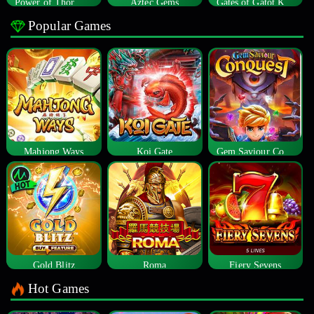
Power of Thor Megaways
Aztec Gems
Gates of Gatot Kaca
Popular Games
Mahjong Ways
Koi Gate
Gem Saviour Conquest
Gold Blitz
Roma
Fiery Sevens
Hot Games