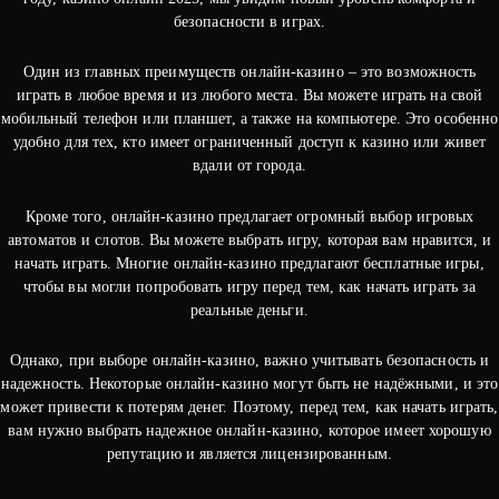
безопасности в играх.
Один из главных преимуществ онлайн-казино – это возможность
играть в любое время и из любого места. Вы можете играть на свой
мобильный телефон или планшет, а также на компьютере. Это особенно
удобно для тех, кто имеет ограниченный доступ к казино или живет
вдали от города.
Кроме того, онлайн-казино предлагает огромный выбор игровых
автоматов и слотов. Вы можете выбрать игру, которая вам нравится, и
начать играть. Многие онлайн-казино предлагают бесплатные игры,
чтобы вы могли попробовать игру перед тем, как начать играть за
реальные деньги.
Однако, при выборе онлайн-казино, важно учитывать безопасность и
надежность. Некоторые онлайн-казино могут быть не надёжными, и это
может привести к потерям денег. Поэтому, перед тем, как начать играть,
вам нужно выбрать надежное онлайн-казино, которое имеет хорошую
репутацию и является лицензированным.