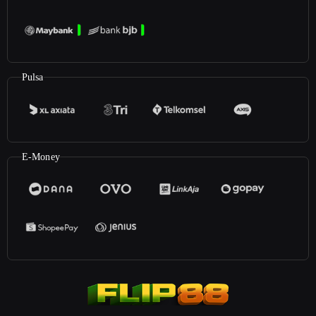
Pulsa
E-Money