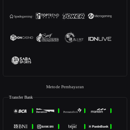
Metode Pembayaran
Transfer Bank