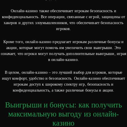
Онлайн-казино также обеспечивает игрокам безопасность и
конфиденциальность. Все операции, связанные с игрой, защищены от
хакеров и других злоумышленников, что обеспечивает безопасность
игроков.
Кроме того, онлайн-казино предлагает игрокам различные бонусы и
акции, которые могут помочь им увеличить свои выигрыши. Это
означает, что игроки могут получать дополнительные выигрыши, играя
в онлайн-казино.
В целом, онлайн-казино – это лучший выбор для игроков, которые
ищут комфорт, удобство и безопасность. Онлайн-казино обеспечивает
игрокам доступ к широкому спектру игр, безопасность и
конфиденциальность, а также различные бонусы и акции.
Выигрыши и бонусы: как получить
максимальную выгоду из онлайн-
казино