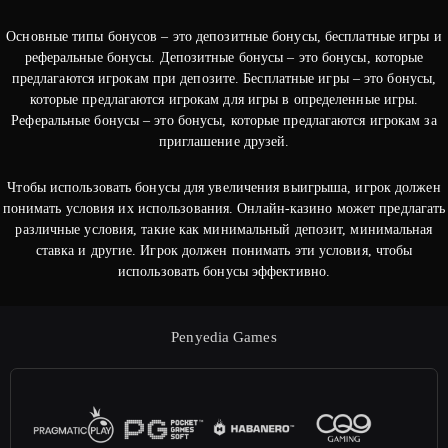
Основные типы бонусов – это депозитные бонусы, бесплатные игры и
реферальные бонусы. Депозитные бонусы – это бонусы, которые
предлагаются игрокам при депозите. Бесплатные игры – это бонусы,
которые предлагаются игрокам для игры в определенные игры.
Реферальные бонусы – это бонусы, которые предлагаются игрокам за
приглашение друзей.
Чтобы использовать бонусы для увеличения выигрыша, игрок должен
понимать условия их использования. Онлайн-казино может предлагать
различные условия, такие как минимальный депозит, минимальная
ставка и другие. Игрок должен понимать эти условия, чтобы
использовать бонусы эффективно.
Penyedia Games