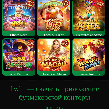
Lucky Neko
Fortune Tiger
Treasures of Aztec
Wild Bandito
Dreams of Macau
Rooster Rumble
1win — скачать приложение
букмекерской конторы
▶️ ИГРАТЬ