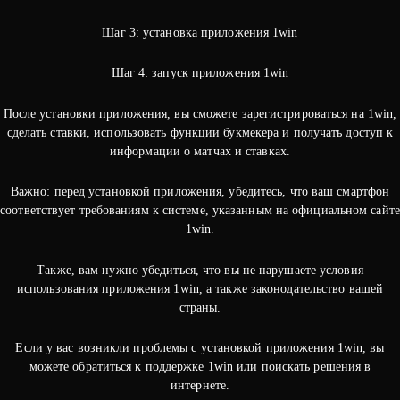
Шаг 3: установка приложения 1win
Шаг 4: запуск приложения 1win
После установки приложения, вы сможете зарегистрироваться на 1win,
сделать ставки, использовать функции букмекера и получать доступ к
информации о матчах и ставках.
Важно: перед установкой приложения, убедитесь, что ваш смартфон
соответствует требованиям к системе, указанным на официальном сайте
1win.
Также, вам нужно убедиться, что вы не нарушаете условия
использования приложения 1win, а также законодательство вашей
страны.
Если у вас возникли проблемы с установкой приложения 1win, вы
можете обратиться к поддержке 1win или поискать решения в
интернете.