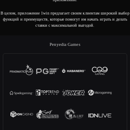
В целом, приложение 1win предлагает своим клиентам широкий выбор
функций и преимуществ, которые помогут им начать играть и делать
ставки с максимальной выгодой.
Penyedia Games