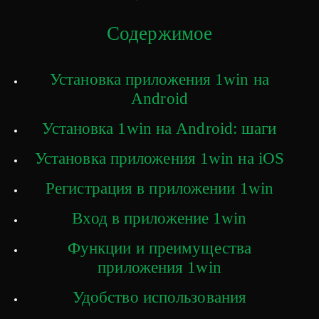
Содержимое
Установка приложения 1win на
Android
Установка 1win на Android: шаги
Установка приложения 1win на iOS
Регистрация в приложении 1win
Вход в приложение 1win
Функции и преимущества
приложения 1win
Удобство использования