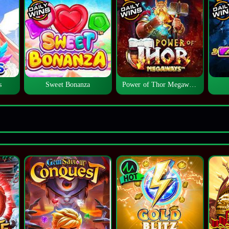
s
Sweet Bonanza
Power of Thor Megaways