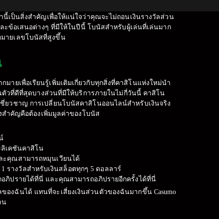
เป็นสิ่งสำคัญเพื่อให้แน่ใจว่าคุณจะไม่ถอนเงินรางวัลส่วน
อเสนอต่างๆ ที่มีให้ในปีนี้ โบนัสสำหรับผู้เล่นที่เล่นมาก
หมายเลขโบนัสที่สูงขึ้น
น
พื่อเรียนรู้เพิ่มเติมเกี่ยวกับทุกสิ่งที่คาสิโนแห่งใหม่นำ
่ดีที่สุดบางส่วนที่มีให้บริการภายในไม่กี่วันนี้ คาสิโน
ที่เชี่ยวชาญ การเปลี่ยนโบนัสคาสิโนออนไลน์สำหรับเงินจริง
งสำคัญคือต้องเพิ่มมูลค่าของโบนัส
น์
พลิเคชันคาสิโน
มและคุณสามารถหมุนเวียนได้
ด้ 1 รางวัลสำหรับเงินสล็อตทุกๆ 5 ดอลลาร์
ภิปรายได้ที่นี่ และคุณสามารถอภิปรายอีกครั้งได้ที่นี่
ของฉันได้ แทนที่จะเสี่ยงเงินส่วนตัวของฉันมากขึ้น Casumo
าน