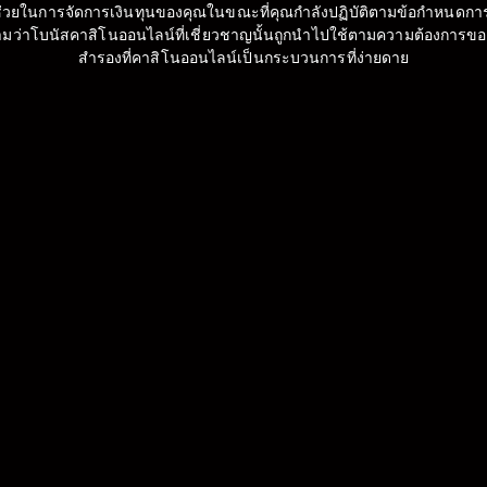
่วยในการจัดการเงินทุนของคุณในขณะที่คุณกำลังปฏิบัติตามข้อกำหนดกา
ความว่าโบนัสคาสิโนออนไลน์ที่เชี่ยวชาญนั้นถูกนำไปใช้ตามความต้องการ
สำรองที่คาสิโนออนไลน์เป็นกระบวนการที่ง่ายดาย