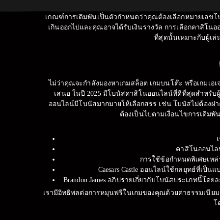
เกณฑ์การเดิมพันเป็นตัวกำหนดว่าคุณต้องเลือกหมายเลขโบนั
เกินออกไปและคุณอาจได้รับเงินรางวัล การเลือกคาสิโนออนไล
ที่สุดนั้นเหมาะกับผู้
ไม่ว่าคุณจะกำลังมองหาเกมสล็อต เกมบนโต๊ะ หรือเกมเอเจนต์อ
เสนอ ในปี 2025 มีโบนัสคาสิโนออนไลน์ที่ดีที่สุดสำหรับผ
ออนไลน์มีโบนัสมากมายให้เลือกสรร เช่น โบนัสไม่ต้องฝากเง
ต้องเป็นไปตามเงื่อนไขการเดิมพัน
เ
คาสิโนออนไลน์
การใช้ข้อกำหนดพิเศษเหล่า
Caesars Castle ออนไลน์ใช้กลยุทธ์ที่เป็น
Brandon James อภิปรายเกี่ยวกับโบนัสประเภทนี้โดยละเอ
เรามีอิทธิพลต่อการหมุนฟรีในเกมของคุณด้วยค่าธรรมเนียมกา
โ