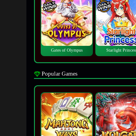
Gates of Olympus
Starlight Princes
Popular Games